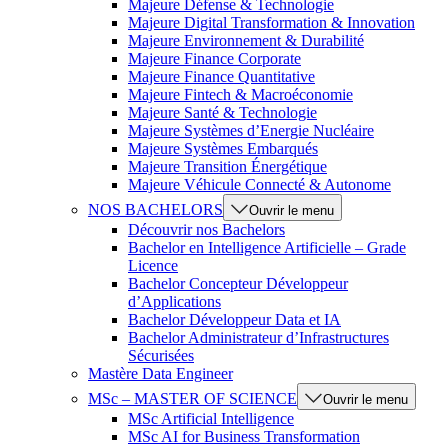
Majeure Défense & Technologie
Majeure Digital Transformation & Innovation
Majeure Environnement & Durabilité
Majeure Finance Corporate
Majeure Finance Quantitative
Majeure Fintech & Macroéconomie
Majeure Santé & Technologie
Majeure Systèmes d’Energie Nucléaire
Majeure Systèmes Embarqués
Majeure Transition Énergétique
Majeure Véhicule Connecté & Autonome
NOS BACHELORS
Ouvrir le menu
Découvrir nos Bachelors
Bachelor en Intelligence Artificielle – Grade
Licence
Bachelor Concepteur Développeur
d’Applications
Bachelor Développeur Data et IA
Bachelor Administrateur d’Infrastructures
Sécurisées
Mastère Data Engineer
MSc – MASTER OF SCIENCE
Ouvrir le menu
MSc Artificial Intelligence
MSc AI for Business Transformation