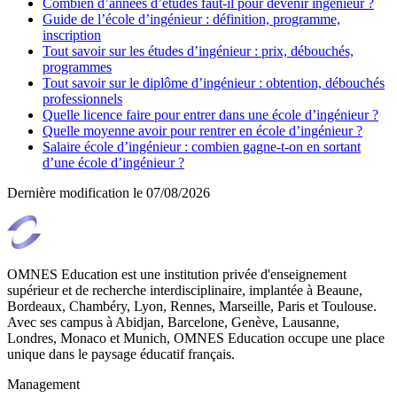
Combien d’années d’études faut-il pour devenir ingénieur ?
Guide de l’école d’ingénieur : définition, programme,
inscription
Tout savoir sur les études d’ingénieur : prix, débouchés,
programmes
Tout savoir sur le diplôme d’ingénieur : obtention, débouchés
professionnels
Quelle licence faire pour entrer dans une école d’ingénieur ?
Quelle moyenne avoir pour rentrer en école d’ingénieur ?
Salaire école d’ingénieur : combien gagne-t-on en sortant
d’une école d’ingénieur ?
Dernière modification le
07/08/2026
OMNES Education est une institution privée d'enseignement
supérieur et de recherche interdisciplinaire, implantée à Beaune,
Bordeaux, Chambéry, Lyon, Rennes, Marseille, Paris et Toulouse.
Avec ses campus à Abidjan, Barcelone, Genève, Lausanne,
Londres, Monaco et Munich, OMNES Education occupe une place
unique dans le paysage éducatif français.
Management