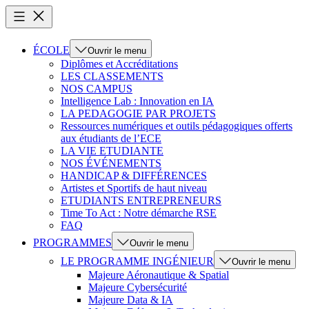
ÉCOLE
Ouvrir le menu
Diplômes et Accréditations
LES CLASSEMENTS
NOS CAMPUS
Intelligence Lab : Innovation en IA
LA PEDAGOGIE PAR PROJETS
Ressources numériques et outils pédagogiques offerts
aux étudiants de l’ECE
LA VIE ETUDIANTE
NOS ÉVÉNEMENTS
HANDICAP & DIFFÉRENCES
Artistes et Sportifs de haut niveau
ETUDIANTS ENTREPRENEURS
Time To Act : Notre démarche RSE
FAQ
PROGRAMMES
Ouvrir le menu
LE PROGRAMME INGÉNIEUR
Ouvrir le menu
Majeure Aéronautique & Spatial
Majeure Cybersécurité
Majeure Data & IA