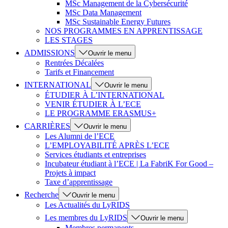
MSc Management de la Cybersécurité
MSc Data Management
MSc Sustainable Energy Futures
NOS PROGRAMMES EN APPRENTISSAGE
LES STAGES
ADMISSIONS
Ouvrir le menu
Rentrées Décalées
Tarifs et Financement
INTERNATIONAL
Ouvrir le menu
ÉTUDIER À L’INTERNATIONAL
VENIR ÉTUDIER À L’ECE
LE PROGRAMME ERASMUS+
CARRIÈRES
Ouvrir le menu
Les Alumni de l’ECE
L’EMPLOYABILITÉ APRÈS L’ECE
Services étudiants et entreprises
Incubateur étudiant à l’ECE | La FabriK For Good –
Projets à impact
Taxe d’apprentissage
Recherche
Ouvrir le menu
Les Actualités du LyRIDS
Les membres du LyRIDS
Ouvrir le menu
Membres permanents