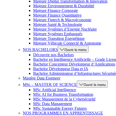
Majeure Digital Transformation & Innovation
Majeure Environnement & Durabilité
Majeure Finance Corporate
Majeure Finance Quantitative
Majeure Fintech & Macroéconomie
Majeure Santé & Technologie
Majeure Systèmes d’Energie Nucléaire
Majeure Systèmes Embarqués
Majeure Transition Énergétique
Majeure Véhicule Connecté & Autonome
NOS BACHELORS
Ouvrir le menu
Découvrir nos Bachelors
Bachelor en Intelligence Artificielle – Grade Licen
Bachelor Concepteur Développeur d’Applications
Bachelor Développeur Data et IA
Bachelor Administrateur d’Infrastructures Sécurisé
Mastère Data Engineer
MSc – MASTER OF SCIENCE
Ouvrir le menu
MSc Artificial Intelligence
MSc AI for Business Transformation
MSc Management de la Cybersécurité
MSc Data Management
MSc Sustainable Energy Futures
NOS PROGRAMMES EN APPRENTISSAGE