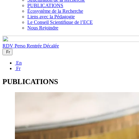
PUBLICATIONS
Écosystème de la Recherche
Liens avec la Pédagogie
Le Conseil Scientifique de l’ECE
Nous Rejoindre
RDV Perso
Rentrée Décalée
Fr
En
Fr
PUBLICATIONS