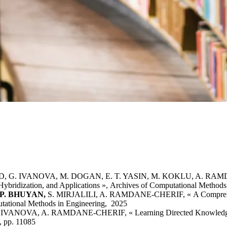
 G. IVANOVA, M. DOGAN, E. T. YASIN, M. KOKLU, A. RAMDAN
 Hybridization, and Applications », Archives of Computational Metho
 P. BHUYAN,
S. MIRJALILI, A. RAMDANE-CHERIF, « A Comprehensi
putational Methods in Engineering, 2025
VANOVA, A. RAMDANE-CHERIF, « Learning Directed Knowledge Usi
, pp. 11085