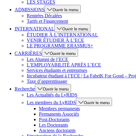
LES STAGES
ADMISSIONS
Ouvrir le menu
Rentrées Décalées
Tarifs et Financement
INTERNATIONAL
Ouvrir le menu
ÉTUDIER À L’INTERNATIONAL
VENIR ÉTUDIER À L’ECE
LE PROGRAMME ERASMUS+
CARRIÈRES
Ouvrir le menu
Les Alumni de l’ECE
L’EMPLOYABILITÉ APRÈS L’ECE
Services étudiants et entreprises
Incubateur étudiant à l’ECE | La FabriK For Good – Proj
Taxe d’apprentissage
Recherche
Ouvrir le menu
Les Actualités du LyRIDS
Les membres du LyRIDS
Ouvrir le menu
Membres permanents
Permanents Associés
Post-Doctorants
Les Doctorants
Anciens doctorants
Structuration de la Recherche