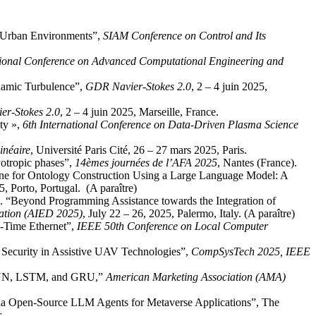
n Urban Environments”,
SIAM Conference on Control and Its
tional Conference on Advanced Computational Engineering and
namic Turbulence”,
GDR Navier-Stokes 2.0
, 2 – 4 juin 2025,
r-Stokes 2.0
, 2 – 4 juin 2025, Marseille, France.
ty »,
6th International Conference on Data-Driven Plasma Science
inéaire
, Université Paris Cité, 26 – 27 mars 2025, Paris.
yotropic phases”,
14èmes journées de l’AFA 2025
, Nantes (France).
eline for Ontology Construction Using a Large Language Model: A
25, Porto, Portugal. (A paraître)
. “Beyond Programming Assistance towards the Integration of
ucation (AIED 2025)
, July 22 – 26, 2025, Palermo, Italy. (A paraître)
-Time Ethernet”,
IEEE 50th Conference on Local Computer
Security in Assistive UAV Technologies”,
CompSysTech 2025, IEEE
f RNN, LSTM, and GRU,”
American Marketing Association (AMA)
 Open-Source LLM Agents for Metaverse Applications”, The
r
.