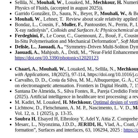
Sellila, N.,
Mouhali, W
., Louaked, M.,
Mechkour, H.
Numeric
Physics of Fluids, (accepted in august 2025)).
Garrido González, D., Saura, N., Beyer, P.,
Mouhali, W.
, & B
Mouhali, W
., Lehner, T. Review
about
scale relativity applie
Bondaz, L., Cousin, F.,
Muller, F.
, Pantoustier, N., Perrin, P.
X-ray radiolysis”,
Colloids and Surfaces A: Physicochemical a
Ferdeghini, F.
, Le Coeur, C., Guennouni, Z., Boué, F., Cousin
In-Situ Polymerisation and Mechanical Deformation”,
Soft Mat
Delisle, L.
,
Jaouadi, A.,
“Symmetry-Driven Multi-Soliton Dyn
Jaouadi, A.
, Mahjoub, A., Dridi, M., “Near-Field Enhanceme
https://doi.org/10.3390/photonics12020123
Chaari, A.
,
Mouhali, W.
, Louaked, M., Sellila, N.,
Mechkour
with Applications
, 18(2025), 97-114, https://doi.org/10.1016/
Carvalho, D. D., Costa da Silva, M. M., Albuquerque, G. A., C
on electromagnetic attenuation. Frontiers in Digital Health, 7, 
Santana De Almeida, S., Silva Fontes, R., Pareja Credidio Freir
(2025). Artificial intelligence in healthcare text processing: a r
M. Kadiri, M. Louaked,
H. Mechkour,
Optimal design of verti
Lichtnow, D., Fleischmann, A. M. P., Nascimento, L. V. D.,
Ma
Vol. 12, n. 1 (2025), p. 13-35.
Soubra H
, Elsayed H, Elbrolosy Y, Adel Y, Attia Z. Compreh
Mesarc, L., Niyonzima, J.D.D.,
JERIDI, H.
, Vlad, A., Coati,
formation”, Surfaces and interfaces, 63, 106294, 2025 :
https:/