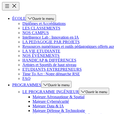
ÉCOLE
Ouvrir le menu
Diplômes et Accréditations
LES CLASSEMENTS
NOS CAMPUS
Intelligence Lab : Innovation en IA
LA PEDAGOGIE PAR PROJETS
Ressources numériques et outils pédagogiques offerts au
LA VIE ETUDIANTE
NOS ÉVÉNEMENTS
HANDICAP & DIFFÉRENCES
Artistes et Sportifs de haut niveau
ETUDIANTS ENTREPRENEURS
Time To Act : Notre démarche RSE
FAQ
PROGRAMMES
Ouvrir le menu
LE PROGRAMME INGÉNIEUR
Ouvrir le menu
Majeure Aéronautique & Spatial
Majeure Cybersécurité
Majeure Data & IA
Majeure Défense & Technologie