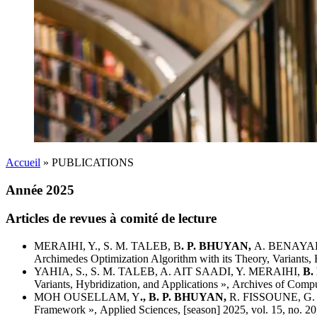
Accueil
»
PUBLICATIONS
Année 2025
Articles de revues à comité de lecture
MERAIHI, Y., S. M. TALEB, B
. P. BHUYAN,
A. BENAYAD,
Archimedes Optimization Algorithm with its Theory, Variants,
YAHIA, S., S. M. TALEB, A. AIT SAADI, Y. MERAIHI,
B.
Variants, Hybridization, and Applications », Archives of Com
MOH OUSELLAM, Y
., B. P. BHUYAN,
R. FISSOUNE, G. I
Framework », Applied Sciences, [season] 2025, vol. 15, no. 20