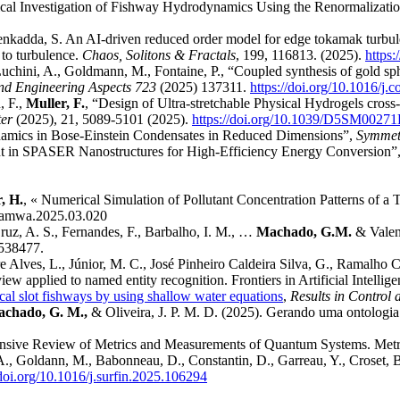
al Investigation of Fishway Hydrodynamics Using the Renormalizati
enkadda, S. An AI-driven reduced order model for edge tokamak turbu
d to turbulence.
Chaos, Solitons & Fractals
, 199, 116813. (2025).
https:
, Luchini, A., Goldmann, M., Fontaine, P., “Coupled synthesis of gold sph
nd Engineering Aspects 723
(2025) 137311.
https://doi.org/10.1016/j.
, F.,
Muller, F.
, “Design of Ultra-stretchable Physical Hydrogels cro
ter
(2025), 21, 5089-5101 (2025).
https://doi.org/10.1039/D5SM0027
amics in Bose-Einstein Condensates in Reduced Dimensions”,
Symmet
nt in SPASER Nanostructures for High-Efficiency Energy Conversion”
, H.
, « Numerical Simulation of Pollutant Concentration Patterns of 
j.camwa.2025.03.020
ruz, A. S., Fernandes, F., Barbalho, I. M., …
Machado, G.M.
& Valent
1538477.
e Alves, L., Júnior, M. C., José Pinheiro Caldeira Silva, G., Ramalho 
eview applied to named entity recognition. Frontiers in Artificial Intelli
cal slot fishways by using shallow water equations
,
Results in Control
chado, G. M.,
& Oliveira, J. P. M. D. (2025). Gerando uma ontologi
ensive Review of Metrics and Measurements of Quantum Systems. Metric
 A., Goldann, M., Babonneau, D., Constantin, D., Garreau, Y., Croset, B.,
/doi.org/10.1016/j.surfin.2025.106294