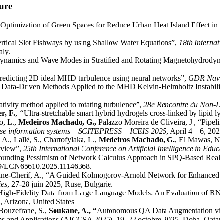
ture
Optimization of Green Spaces for Reduce Urban Heat Island Effect i
rtical Slot Fishways by using Shallow Water Equations”,
18th Interna
taly.
Dynamics and Wave Modes in Stratified and Rotating Magnetohydrody
redicting 2D ideal MHD turbulence using neural networks”,
GDR Navie
« Data-Driven Methods Applied to the MHD Kelvin-Helmholtz Instabili
ativity method applied to rotating turbulence”,
28e Rencontre du Non-L
r, F.
,
“
Ultra-stretchable smart hybrid hydrogels cross-linked by lipid l
o, L.,
Medeiros Machado, G.,
Palazzo Moreira de Oliveira, J., “Pip
prise information systems – SCITEPRESS – ICEIS 2025
, April 4 – 6, 20
A., Lallé, S., Chartofylaka, L.,
Medeiros Machado, G.
, El Mawas, N
eview”,
25th International Conference on Artificial Intelligence in Ed
 Bounding Pessimism of Network Calculus Approach in SPQ-Based Real
1109/LCN65610.2025.11146368.
ane-Cherif, A., “A Guided Kolmogorov-Arnold Network for Enhanced 
ies
, 27-28 juin 2025, Ruse, Bulgarie.
th High-Fidelity Data from Large Language Models: An Evaluation o
, Arizona, United States
Bouzefrane, S.,
Soukane, A., “
Autonomous QA Data Augmentation via
s and Applications (AICCSA 2025), 19–22 octobre 2025, Doha, Qata