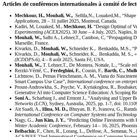
Articles de conférences internationales à comité de lec
Mechkour, H., Mouhali, W.,
Sellila,N., Louaked,M., “Shape 
Applications
, 28 – 31 juillet 2025, Montreal, Canada.
Kadiri, M, Louaked, M.,
Mechkour, H.
“Design Optimal of Ve
Experimenting (ACEX2025)
, 30 June – 4 July, 2025, Naples, I
Mouhali, W.,
Salhi A., Lehner,T., Cambon, C, “Propagating 
Marseille, France.
Kivarkis, D.,
Mouhali, W.,
Schneider K., Benkadda, M.S., “P
Kivarkis, D.,
Mouhali, W.,
Schneider, K., Benkadda, M. S., 
(ICDDPS-6)
, 4 – 8 août 2025, Santa Fé, USA.
Mouhali, W.,
T. Lehner,T., De Montera, Nottale, L., “Scale rel
Rerzki-Vérité, C.,
Ferdeghini, F.
, Cousin, F.,
Barth, C., Mulle
Lichtnow, D., Pernas Fleischmann, A. M., Viana do Nasciment
Smart Campus Use Case”,
International conference on enter
Proust-Androwkha, S., Psyche, V., Kyriakoglou, R., Boubaker, 
Generative AI into Computer Science Education: A Scoping R
Soni A.
, Scharbarg J., and Ermont J., “Analysing and Upper
Networks (LCN),
Sydney, Australia, 2025, pp. 1-7, doi: 10.
Ait Saadi, A.,
Hina, M. D.,
Bhuyan, B. P., Ivanova, G., Ramd
International Conference on Computer Systems and Technolog
Nagy, G.,
Jun Kim, J. Y.
, “Predicting Online Firestorms wi
Winter Academic Conference
, February 14 – 16, 2025, Phoenix
Belbachir,
F., Chen, R., Lorang, L., Delfose, A., Semmar, N., 
ACS/IEEE 22nd International Conference on Computer System