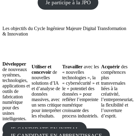
Je participe à la JPO
Les objectifs du Cycle Ingénieur Majeure Digital Transformation
& Innovation
Développer
Utiliser et
Travailler
avec les
Acquérir
des
de nouveaux
concevoir
de
« nouvelles
compétences
systèmes,
nouvelles
technologies », la
plus
technologies,
solutions d’IA
« cybersécurité » et
transversales
applications et
et d’analyse de
le « potentiel des
liées à la
outils de
données
données » pour
créativité,
fabrication
massives, avec
refléter l’empreinte
l’entrepreneuriat,
numérique
un sens critique
numérique
la flexibilité et
pour des
pour interpréter
croissante des
l’ouverture
usines
les résultats.
process industriels.
d’esprit.
intelligentes.
JE CANDIDATE EN INITIAL
JE CANDIDATE EN APPRENTISSAGE