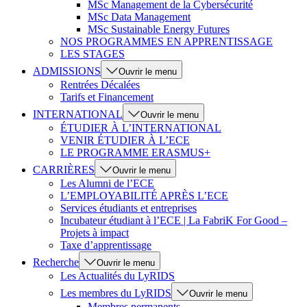
MSc Management de la Cybersécurité
MSc Data Management
MSc Sustainable Energy Futures
NOS PROGRAMMES EN APPRENTISSAGE
LES STAGES
ADMISSIONS
Ouvrir le menu
Rentrées Décalées
Tarifs et Financement
INTERNATIONAL
Ouvrir le menu
ÉTUDIER À L’INTERNATIONAL
VENIR ÉTUDIER À L’ECE
LE PROGRAMME ERASMUS+
CARRIÈRES
Ouvrir le menu
Les Alumni de l’ECE
L’EMPLOYABILITÉ APRÈS L’ECE
Services étudiants et entreprises
Incubateur étudiant à l’ECE | La FabriK For Good –
Projets à impact
Taxe d’apprentissage
Recherche
Ouvrir le menu
Les Actualités du LyRIDS
Les membres du LyRIDS
Ouvrir le menu
Membres permanents