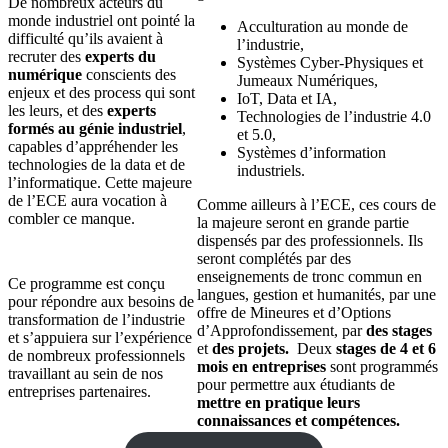
De nombreux acteurs du
monde industriel ont pointé la
Acculturation au monde de
difficulté qu’ils avaient à
l’industrie,
recruter des
experts du
Systèmes Cyber-Physiques et
numérique
conscients des
Jumeaux Numériques,
enjeux et des process qui sont
IoT, Data et IA,
les leurs, et des
experts
Technologies de l’industrie 4.0
formés au génie industriel
,
et 5.0,
capables d’appréhender les
Systèmes d’information
technologies de la data et de
industriels.
l’informatique. Cette majeure
de l’ECE aura vocation à
Comme ailleurs à l’ECE, ces cours de
combler ce manque.
la majeure seront en grande partie
dispensés par des professionnels. Ils
seront complétés par des
enseignements de tronc commun en
Ce programme est conçu
langues, gestion et humanités, par une
pour répondre aux besoins de
offre de Mineures et d’Options
transformation de l’industrie
d’Approfondissement, par
des stages
et s’appuiera sur l’expérience
et
des projets.
Deux
stages de 4 et 6
de nombreux professionnels
mois en entreprises
sont programmés
travaillant au sein de nos
pour permettre aux étudiants de
entreprises partenaires.
mettre en pratique leurs
connaissances et compétences.