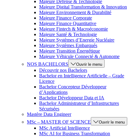
Majeure Défense & Technologie
Majeure Digital Transformation & Innovation
Majeure Environnement & Durabilité
Majeure Finance Corporate
Majeure Finance Quantitative
Majeure Fintech & Macroéconomie
Majeure Santé & Technologie
Majeure Systèmes d’Energie Nucléaire
Majeure Systèmes Embarqués
Majeure Transition Énergétique
Majeure Véhicule Connecté & Autonome
NOS BACHELORS
Ouvrir le menu
Découvrir nos Bachelors
Bachelor en Intelligence Artificielle – Grade
Licence
Bachelor Concepteur Développeur
d’Applications
Bachelor Développeur Data et IA
Bachelor Administrateur d’Infrastructures
Sécurisées
Mastère Data Engineer
MSc – MASTER OF SCIENCE
Ouvrir le menu
MSc Artificial Intelligence
MSc AI for Business Transformation