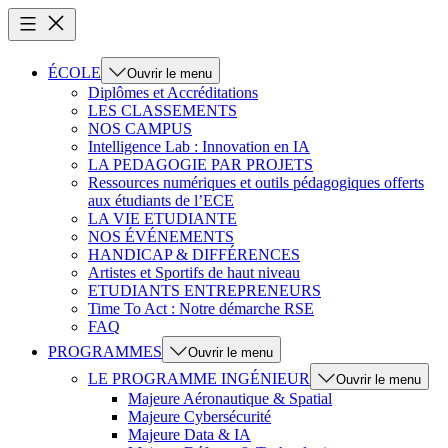
ÉCOLE
Ouvrir le menu
Diplômes et Accréditations
LES CLASSEMENTS
NOS CAMPUS
Intelligence Lab : Innovation en IA
LA PEDAGOGIE PAR PROJETS
Ressources numériques et outils pédagogiques offerts
aux étudiants de l’ECE
LA VIE ETUDIANTE
NOS ÉVÉNEMENTS
HANDICAP & DIFFÉRENCES
Artistes et Sportifs de haut niveau
ETUDIANTS ENTREPRENEURS
Time To Act : Notre démarche RSE
FAQ
PROGRAMMES
Ouvrir le menu
LE PROGRAMME INGÉNIEUR
Ouvrir le menu
Majeure Aéronautique & Spatial
Majeure Cybersécurité
Majeure Data & IA