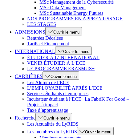
MSc Management de la Cybersécurité
MSc Data Management
MSc Sustainable Energy Futures
NOS PROGRAMMES EN APPRENTISSAGE
LES STAGES
ADMISSIONS
Ouvrir le menu
Rentrées Décalées
Tarifs et Financement
INTERNATIONAL
Ouvrir le menu
ÉTUDIER À L’INTERNATIONAL
VENIR ÉTUDIER À L’ECE
LE PROGRAMME ERASMUS+
CARRIÈRES
Ouvrir le menu
Les Alumni de l’ECE
L’EMPLOYABILITÉ APRÈS L’ECE
Services étudiants et entreprises
Incubateur étudiant à l’ECE | La FabriK For Good –
Projets à impact
Taxe d’apprentissage
Recherche
Ouvrir le menu
Les Actualités du LyRIDS
Les membres du LyRIDS
Ouvrir le menu
Membres permanents