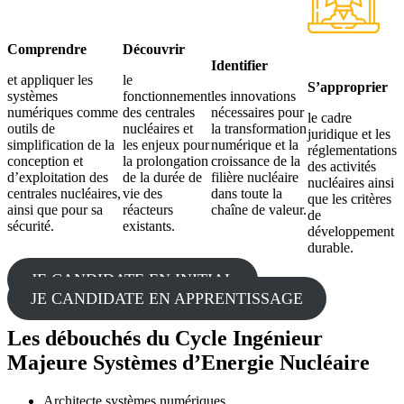
Comprendre
Découvrir
Identifier
et appliquer les
le
S’approprier
systèmes
fonctionnement
les innovations
numériques comme
des centrales
nécessaires pour
le cadre
outils de
nucléaires et
la transformation
juridique et les
simplification de la
les enjeux pour
numérique et la
réglementations
conception et
la prolongation
croissance de la
des activités
d’exploitation des
de la durée de
filière nucléaire
nucléaires ainsi
centrales nucléaires,
vie des
dans toute la
que les critères
ainsi que pour sa
réacteurs
chaîne de valeur.
de
sécurité.
existants.
développement
durable.
JE CANDIDATE EN INITIAL
JE CANDIDATE EN APPRENTISSAGE
Les débouchés du Cycle Ingénieur
Majeure Systèmes d’Energie Nucléaire
Architecte systèmes numériques