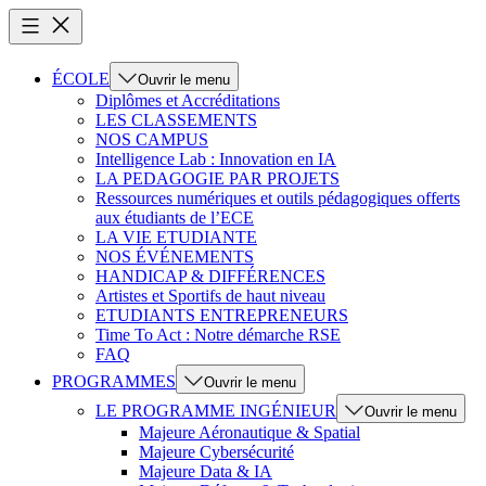
ÉCOLE
Ouvrir le menu
Diplômes et Accréditations
LES CLASSEMENTS
NOS CAMPUS
Intelligence Lab : Innovation en IA
LA PEDAGOGIE PAR PROJETS
Ressources numériques et outils pédagogiques offerts
aux étudiants de l’ECE
LA VIE ETUDIANTE
NOS ÉVÉNEMENTS
HANDICAP & DIFFÉRENCES
Artistes et Sportifs de haut niveau
ETUDIANTS ENTREPRENEURS
Time To Act : Notre démarche RSE
FAQ
PROGRAMMES
Ouvrir le menu
LE PROGRAMME INGÉNIEUR
Ouvrir le menu
Majeure Aéronautique & Spatial
Majeure Cybersécurité
Majeure Data & IA