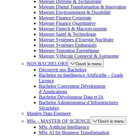
Majeure Défense & Technologie
Majeure Digital Transformation & Innovation
Majeure Environnement & Durabilité
Majeure Finance Corporate
Majeure Finance Quantitative
Majeure Fintech & Macroéconomie
Majeure Santé & Technologie
Majeure Systèmes d’Energie Nucléaire
Majeure Systèmes Embarqués
Majeure Transition Énergétique
Majeure Véhicule Connecté & Autonome
NOS BACHELORS
Ouvrir le menu
Découvrir nos Bachelors
Bachelor en Intelligence Artificielle – Grade
Licence
Bachelor Concepteur Développeur
d’Applications
Bachelor Développeur Data et IA
Bachelor Administrateur d’Infrastructures
Sécurisées
Mastère Data Engineer
MSc – MASTER OF SCIENCE
Ouvrir le menu
MSc Artificial Intelligence
MSc AI for Business Transformation