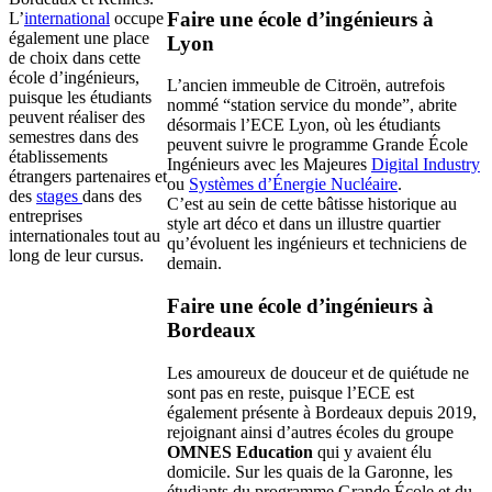
Faire une école d’ingénieurs à
L’
international
occupe
également une place
Lyon
de choix dans cette
école d’ingénieurs,
L’ancien immeuble de Citroën, autrefois
puisque les étudiants
nommé “station service du monde”, abrite
peuvent réaliser des
désormais l’ECE Lyon, où les étudiants
semestres dans des
peuvent suivre le programme Grande École
établissements
Ingénieurs avec les Majeures
Digital Industry
étrangers partenaires et
ou
Systèmes d’Énergie Nucléaire
.
des
stages
dans des
C’est au sein de cette bâtisse historique au
entreprises
style art déco et dans un illustre quartier
internationales tout au
qu’évoluent les ingénieurs et techniciens de
long de leur cursus.
demain.
Faire une école d’ingénieurs à
Bordeaux
Les amoureux de douceur et de quiétude ne
sont pas en reste, puisque l’ECE est
également présente à Bordeaux depuis 2019,
rejoignant ainsi d’autres écoles du groupe
OMNES Education
qui y avaient élu
domicile. Sur les quais de la Garonne, les
étudiants du programme Grande École et du