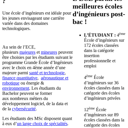
?
meilleures écoles
d’ingénieurs post-
Une école d’ingénieurs est idéale pour
les jeunes envisageant une carrière
bac !
variée dans des domaines
technologiques.
ème
L’ÉTUDIANT :
4
École d’ingénieurs sur
172 écoles classées
Au sein de l’ECE,
dans la catégorie
plusieurs
majeures
et
mineures
peuvent
insertion
être choisies par les étudiants suivant le
professionnelle et
programme Grande École d’Ingénieurs
emploi
avec le choix en 4ème année d’une
majeure parmi
santé et technologie
,
ème
4
École
finance quantitative
,
aéronautique et
d’ingénieurs sur 36
robotique
ou énergie &
écoles classées dans la
environnement
. Les étudiants du
catégorie des écoles
Bachelor peuvent se former
d’ingénieurs privées
aux nombreux métiers du
développement logiciel, de la data et
ème
de la
cybersécurité
.
12
École
d’ingénieurs sur 89
Les étudiants des MSc disposent quant
écoles classées dans la
à eux d’
un large choix de spécialités
.
catégorie des écoles