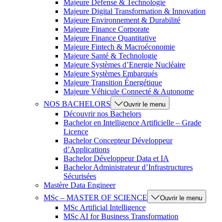
Majeure Défense & Technologie
Majeure Digital Transformation & Innovation
Majeure Environnement & Durabilité
Majeure Finance Corporate
Majeure Finance Quantitative
Majeure Fintech & Macroéconomie
Majeure Santé & Technologie
Majeure Systèmes d’Energie Nucléaire
Majeure Systèmes Embarqués
Majeure Transition Énergétique
Majeure Véhicule Connecté & Autonome
NOS BACHELORS
Ouvrir le menu
Découvrir nos Bachelors
Bachelor en Intelligence Artificielle – Grade
Licence
Bachelor Concepteur Développeur
d’Applications
Bachelor Développeur Data et IA
Bachelor Administrateur d’Infrastructures
Sécurisées
Mastère Data Engineer
MSc – MASTER OF SCIENCE
Ouvrir le menu
MSc Artificial Intelligence
MSc AI for Business Transformation