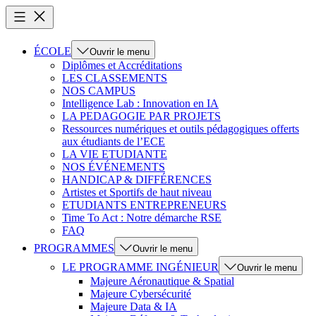
ÉCOLE
Ouvrir le menu
Diplômes et Accréditations
LES CLASSEMENTS
NOS CAMPUS
Intelligence Lab : Innovation en IA
LA PEDAGOGIE PAR PROJETS
Ressources numériques et outils pédagogiques offerts
aux étudiants de l’ECE
LA VIE ETUDIANTE
NOS ÉVÉNEMENTS
HANDICAP & DIFFÉRENCES
Artistes et Sportifs de haut niveau
ETUDIANTS ENTREPRENEURS
Time To Act : Notre démarche RSE
FAQ
PROGRAMMES
Ouvrir le menu
LE PROGRAMME INGÉNIEUR
Ouvrir le menu
Majeure Aéronautique & Spatial
Majeure Cybersécurité
Majeure Data & IA