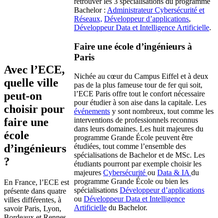
retrouver les 3 spécialisations du programme
Bachelor :
Administrateur Cybersécurité et
Réseaux,
Développeur d’applications
,
Développeur Data et Intelligence Artificielle
.
Faire une école d’ingénieurs à
Paris
Avec l’ECE,
Nichée au cœur du Campus Eiffel et à deux
quelle ville
pas de la plus fameuse tour de fer qui soit,
peut-on
l’ECE Paris offre tout le confort nécessaire
pour étudier à son aise dans la capitale. Les
choisir pour
événements
y sont nombreux, tout comme les
faire une
interventions de professionnels reconnus
dans leurs domaines. Les huit majeures du
école
programme Grande École peuvent être
d’ingénieurs
étudiées, tout comme l’ensemble des
spécialisations de Bachelor et de MSc. Les
?
étudiants pourront par exemple choisir les
majeures
Cybersécurité
ou
Data & IA
du
programme Grande École ou bien les
En France, l’ECE est
spécialisations
Développeur d’applications
présente dans quatre
ou
Développeur Data et Intelligence
villes différentes, à
Artificielle
du Bachelor.
savoir Paris, Lyon,
Bordeaux et Rennes.