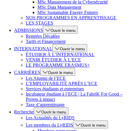
MSc Management de la Cybersécurité
MSc Data Management
MSc Sustainable Energy Futures
NOS PROGRAMMES EN APPRENTISSAGE
LES STAGES
ADMISSIONS
Ouvrir le menu
Rentrées Décalées
Tarifs et Financement
INTERNATIONAL
Ouvrir le menu
ÉTUDIER À L’INTERNATIONAL
VENIR ÉTUDIER À L’ECE
LE PROGRAMME ERASMUS+
CARRIÈRES
Ouvrir le menu
Les Alumni de l’ECE
L’EMPLOYABILITÉ APRÈS L’ECE
Services étudiants et entreprises
Incubateur étudiant à l’ECE | La FabriK For Good –
Projets à impact
Taxe d’apprentissage
Recherche
Ouvrir le menu
Les Actualités du LyRIDS
Les membres du LyRIDS
Ouvrir le menu
Membres permanents