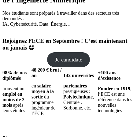
Nos étudiants sont préparés à travailler dans des secteurs très
demandés :
IA, Cybersécurité, Data, Énergie…
Rejoignez l’ECE en Septembre ! C’est maintenant
ou jamais 😉
Je candidate
48 200 € brut /
98% de nos
+100 ans
an
142 universités
diplômés
d’existence
en
salaire
partenaires
trouvent un
Fondée en 1919
,
moyen à la
prestigieuses :
emploi en
l’ECE est une
sortie
du
Polytechnique
,
moins de 2
référence dans les
programme
Centrale ,
mois
après
nouvelles
ingénieur de
Sorbonne, etc.
leurs études
technologies
l’ECE