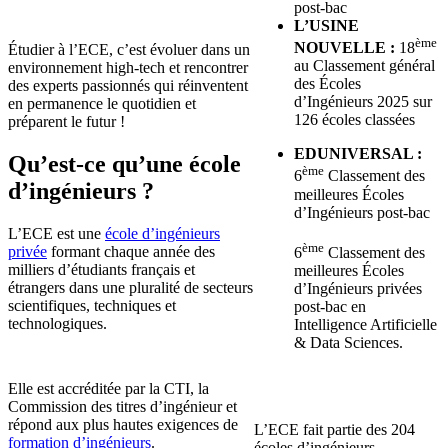
post-bac
L’USINE
ème
NOUVELLE :
18
Étudier à l’ECE, c’est évoluer dans un
au Classement général
environnement high-tech et rencontrer
des Écoles
des experts passionnés qui réinventent
d’Ingénieurs 2025 sur
en permanence le quotidien et
126 écoles classées
préparent le futur !
EDUNIVERSAL :
Qu’est-ce qu’une école
ème
6
Classement des
d’ingénieurs ?
meilleures Écoles
d’Ingénieurs post-bac
L’ECE est une
école d’ingénieurs
ème
privée
formant chaque année des
6
Classement des
milliers d’étudiants français et
meilleures Écoles
étrangers dans une pluralité de secteurs
d’Ingénieurs privées
scientifiques, techniques et
post-bac en
technologiques.
Intelligence Artificielle
& Data Sciences.
Elle est accréditée par la CTI, la
Commission des titres d’ingénieur et
répond aux plus hautes exigences de
L’ECE fait partie des 204
formation d’ingénieurs
.
écoles d’ingénieurs