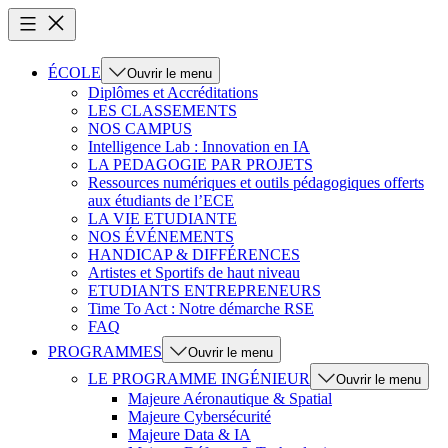
ÉCOLE
Ouvrir le menu
Diplômes et Accréditations
LES CLASSEMENTS
NOS CAMPUS
Intelligence Lab : Innovation en IA
LA PEDAGOGIE PAR PROJETS
Ressources numériques et outils pédagogiques offerts
aux étudiants de l’ECE
LA VIE ETUDIANTE
NOS ÉVÉNEMENTS
HANDICAP & DIFFÉRENCES
Artistes et Sportifs de haut niveau
ETUDIANTS ENTREPRENEURS
Time To Act : Notre démarche RSE
FAQ
PROGRAMMES
Ouvrir le menu
LE PROGRAMME INGÉNIEUR
Ouvrir le menu
Majeure Aéronautique & Spatial
Majeure Cybersécurité
Majeure Data & IA