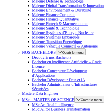
Majeure Défense & Technologie
Majeure Digital Transformation & Innovation
Majeure Environnement & Durabilité
Majeure Finance Corporate
Majeure Finance Quantitative
Majeure Fintech & Macroéconomie
Majeure Santé & Technologie
Majeure Systèmes d’Energie Nucléaire
Majeure Systèmes Embarqués
Majeure Transition Énergétique
Majeure Véhicule Connecté & Autonome
NOS BACHELORS
Ouvrir le menu
Découvrir nos Bachelors
Bachelor en Intelligence Artificielle – Grade
Licence
Bachelor Concepteur Développeur
d’Applications
Bachelor Développeur Data et IA
Bachelor Administrateur d’Infrastructures
Sécurisées
Mastère Data Engineer
MSc – MASTER OF SCIENCE
Ouvrir le menu
MSc Artificial Intelligence
MSc AI for Business Transformation