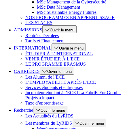
MSc Management de la Cybersécurité
MSc Data Management
MSc Sustainable Energy Futures
NOS PROGRAMMES EN APPRENTISSAGE
LES STAGES
ADMISSIONS
Ouvrir le menu
Rentrées Décalées
Tarifs et Financement
INTERNATIONAL
Ouvrir le menu
ÉTUDIER À L’INTERNATIONAL
VENIR ÉTUDIER À L’ECE
LE PROGRAMME ERASMUS+
CARRIÈRES
Ouvrir le menu
Les Alumni de l’ECE
L’EMPLOYABILITÉ APRÈS L’ECE
Services étudiants et entreprises
Incubateur étudiant à l’ECE | La FabriK For Good –
Projets à impact
Taxe d’apprentissage
Recherche
Ouvrir le menu
Les Actualités du LyRIDS
Les membres du LyRIDS
Ouvrir le menu
Membres permanents