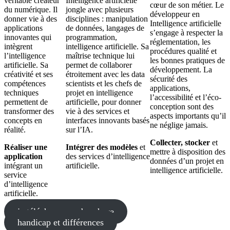
véritable créateur
Intelligence artificielle
cœur de son métier. Le
du numérique. Il
jongle avec plusieurs
développeur en
donner vie à des
disciplines : manipulation
Intelligence artificielle
applications
de données, langages de
s’engage à respecter la
innovantes qui
programmation,
réglementation, les
intègrent
intelligence artificielle. Sa
procédures qualité et
l’intelligence
maîtrise technique lui
les bonnes pratiques de
artificielle. Sa
permet de collaborer
développement. La
créativité et ses
étroitement avec les data
sécurité des
compétences
scientists et les chefs de
applications,
techniques
projet en intelligence
l’accessibilité et l’éco-
permettent de
artificielle, pour donner
conception sont des
transformer des
vie à des services et
aspects importants qu’il
concepts en
interfaces innovants basés
ne néglige jamais.
réalité.
sur l’IA.
Collecter, stocker
et
Réaliser une
Intégrer des modèles
et
mettre à disposition des
application
des services d’intelligence
données d’un projet en
intégrant un
artificielle.
intelligence artificielle.
service
d’intelligence
artificielle.
je télécharge ma brochure
handicap et différences