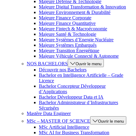
Majeure Défense & Technologie
Majeure Digital Transformation & Innovation
Majeure Environnement & Durabilité
Majeure Finance Corporate
Majeure Finance Quantitative
Majeure Fintech & Macroéconomie
Majeure Santé & Technologie
Majeure Systèmes d’Energie Nucléaire
Majeure Systèmes Embarqués
Majeure Transition Énergétique
Majeure Véhicule Connecté & Autonome
NOS BACHELORS
Ouvrir le menu
Découvrir nos Bachelors
Bachelor en Intelligence Artificielle – Grade
Licence
Bachelor Concepteur Développeur
d’Applications
Bachelor Développeur Data et IA
Bachelor Administrateur d’Infrastructures
Sécurisées
Mastère Data Engineer
MSc – MASTER OF SCIENCE
Ouvrir le menu
MSc Artificial Intelligence
MSc AI for Business Transformation