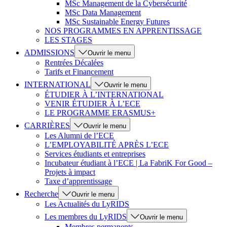
MSc Management de la Cybersécurité
MSc Data Management
MSc Sustainable Energy Futures
NOS PROGRAMMES EN APPRENTISSAGE
LES STAGES
ADMISSIONS
Ouvrir le menu
Rentrées Décalées
Tarifs et Financement
INTERNATIONAL
Ouvrir le menu
ÉTUDIER À L’INTERNATIONAL
VENIR ÉTUDIER À L’ECE
LE PROGRAMME ERASMUS+
CARRIÈRES
Ouvrir le menu
Les Alumni de l’ECE
L’EMPLOYABILITÉ APRÈS L’ECE
Services étudiants et entreprises
Incubateur étudiant à l’ECE | La FabriK For Good –
Projets à impact
Taxe d’apprentissage
Recherche
Ouvrir le menu
Les Actualités du LyRIDS
Les membres du LyRIDS
Ouvrir le menu
Membres permanents