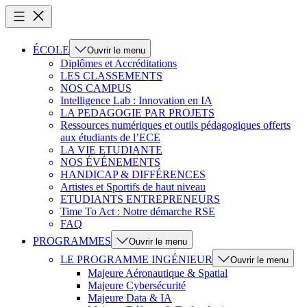
ÉCOLE
Ouvrir le menu
Diplômes et Accréditations
LES CLASSEMENTS
NOS CAMPUS
Intelligence Lab : Innovation en IA
LA PEDAGOGIE PAR PROJETS
Ressources numériques et outils pédagogiques offerts
aux étudiants de l’ECE
LA VIE ETUDIANTE
NOS ÉVÉNEMENTS
HANDICAP & DIFFÉRENCES
Artistes et Sportifs de haut niveau
ETUDIANTS ENTREPRENEURS
Time To Act : Notre démarche RSE
FAQ
PROGRAMMES
Ouvrir le menu
LE PROGRAMME INGÉNIEUR
Ouvrir le menu
Majeure Aéronautique & Spatial
Majeure Cybersécurité
Majeure Data & IA