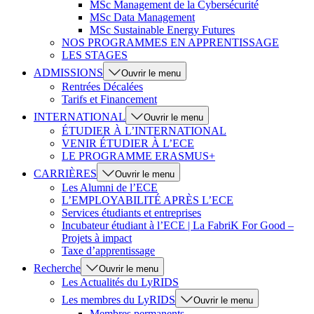
MSc Management de la Cybersécurité
MSc Data Management
MSc Sustainable Energy Futures
NOS PROGRAMMES EN APPRENTISSAGE
LES STAGES
ADMISSIONS
Ouvrir le menu
Rentrées Décalées
Tarifs et Financement
INTERNATIONAL
Ouvrir le menu
ÉTUDIER À L’INTERNATIONAL
VENIR ÉTUDIER À L’ECE
LE PROGRAMME ERASMUS+
CARRIÈRES
Ouvrir le menu
Les Alumni de l’ECE
L’EMPLOYABILITÉ APRÈS L’ECE
Services étudiants et entreprises
Incubateur étudiant à l’ECE | La FabriK For Good –
Projets à impact
Taxe d’apprentissage
Recherche
Ouvrir le menu
Les Actualités du LyRIDS
Les membres du LyRIDS
Ouvrir le menu
Membres permanents