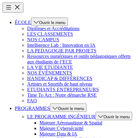
ÉCOLE
Ouvrir le menu
Diplômes et Accréditations
LES CLASSEMENTS
NOS CAMPUS
Intelligence Lab : Innovation en IA
LA PEDAGOGIE PAR PROJETS
Ressources numériques et outils pédagogiques offerts
aux étudiants de l’ECE
LA VIE ETUDIANTE
NOS ÉVÉNEMENTS
HANDICAP & DIFFÉRENCES
Artistes et Sportifs de haut niveau
ETUDIANTS ENTREPRENEURS
Time To Act : Notre démarche RSE
FAQ
PROGRAMMES
Ouvrir le menu
LE PROGRAMME INGÉNIEUR
Ouvrir le menu
Majeure Aéronautique & Spatial
Majeure Cybersécurité
Majeure Data & IA