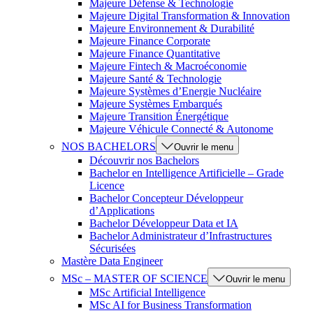
Majeure Défense & Technologie
Majeure Digital Transformation & Innovation
Majeure Environnement & Durabilité
Majeure Finance Corporate
Majeure Finance Quantitative
Majeure Fintech & Macroéconomie
Majeure Santé & Technologie
Majeure Systèmes d’Energie Nucléaire
Majeure Systèmes Embarqués
Majeure Transition Énergétique
Majeure Véhicule Connecté & Autonome
NOS BACHELORS
Ouvrir le menu
Découvrir nos Bachelors
Bachelor en Intelligence Artificielle – Grade
Licence
Bachelor Concepteur Développeur
d’Applications
Bachelor Développeur Data et IA
Bachelor Administrateur d’Infrastructures
Sécurisées
Mastère Data Engineer
MSc – MASTER OF SCIENCE
Ouvrir le menu
MSc Artificial Intelligence
MSc AI for Business Transformation