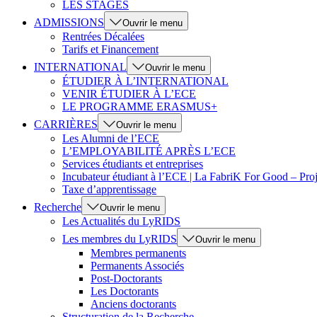
LES STAGES
ADMISSIONS
Ouvrir le menu
Rentrées Décalées
Tarifs et Financement
INTERNATIONAL
Ouvrir le menu
ÉTUDIER À L’INTERNATIONAL
VENIR ÉTUDIER À L’ECE
LE PROGRAMME ERASMUS+
CARRIÈRES
Ouvrir le menu
Les Alumni de l’ECE
L’EMPLOYABILITÉ APRÈS L’ECE
Services étudiants et entreprises
Incubateur étudiant à l’ECE | La FabriK For Good – Proj
Taxe d’apprentissage
Recherche
Ouvrir le menu
Les Actualités du LyRIDS
Les membres du LyRIDS
Ouvrir le menu
Membres permanents
Permanents Associés
Post-Doctorants
Les Doctorants
Anciens doctorants
Structuration de la Recherche