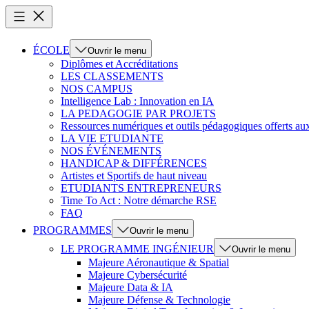
ÉCOLE
Ouvrir le menu
Diplômes et Accréditations
LES CLASSEMENTS
NOS CAMPUS
Intelligence Lab : Innovation en IA
LA PEDAGOGIE PAR PROJETS
Ressources numériques et outils pédagogiques offerts au
LA VIE ETUDIANTE
NOS ÉVÉNEMENTS
HANDICAP & DIFFÉRENCES
Artistes et Sportifs de haut niveau
ETUDIANTS ENTREPRENEURS
Time To Act : Notre démarche RSE
FAQ
PROGRAMMES
Ouvrir le menu
LE PROGRAMME INGÉNIEUR
Ouvrir le menu
Majeure Aéronautique & Spatial
Majeure Cybersécurité
Majeure Data & IA
Majeure Défense & Technologie