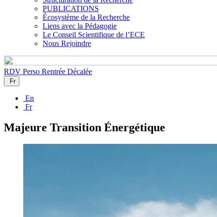
PUBLICATIONS
Écosystème de la Recherche
Liens avec la Pédagogie
Le Conseil Scientifique de l’ECE
Nous Rejoindre
RDV Perso
Rentrée Décalée
Fr
En
Fr
Majeure Transition Énergétique