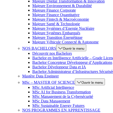
Majeure Digital Transformation & Innovation
Majeure Environnement & Durabilité
Majeure Finance Corporate
Majeure Finance Quantitative
Majeure Fintech & Macroéconomie
Majeure Santé & Technologie
Majeure Systèmes d’Energie Nucléaire
Majeure Systèmes Embarqués
Majeure Transition Énergétique
Majeure Véhicule Connecté & Autonome
NOS BACHELORS
Ouvrir le menu
Découvrir nos Bachelors
Bachelor en Intelligence Artificielle – Grade Licen
Bachelor Concepteur Développeur d’Applications
Bachelor Développeur Data et IA
Bachelor Administrateur d’Infrastructures Sécurisé
Mastère Data Engineer
MSc – MASTER OF SCIENCE
Ouvrir le menu
MSc Artificial Intelligence
MSc AI for Business Transformation
MSc Management de la Cybersécurité
MSc Data Management
MSc Sustainable Energy Futures
NOS PROGRAMMES EN APPRENTISSAGE