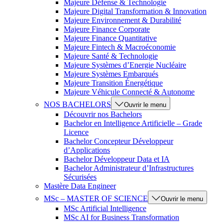
Majeure Défense & Technologie
Majeure Digital Transformation & Innovation
Majeure Environnement & Durabilité
Majeure Finance Corporate
Majeure Finance Quantitative
Majeure Fintech & Macroéconomie
Majeure Santé & Technologie
Majeure Systèmes d’Energie Nucléaire
Majeure Systèmes Embarqués
Majeure Transition Énergétique
Majeure Véhicule Connecté & Autonome
NOS BACHELORS
Ouvrir le menu
Découvrir nos Bachelors
Bachelor en Intelligence Artificielle – Grade
Licence
Bachelor Concepteur Développeur
d’Applications
Bachelor Développeur Data et IA
Bachelor Administrateur d’Infrastructures
Sécurisées
Mastère Data Engineer
MSc – MASTER OF SCIENCE
Ouvrir le menu
MSc Artificial Intelligence
MSc AI for Business Transformation