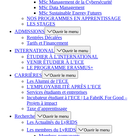
MSc Management de la Cybersécurité
MSc Data Management
MSc Sustainable Energy Futures
NOS PROGRAMMES EN APPRENTISSAGE
LES STAGES
ADMISSIONS
Ouvrir le menu
Rentrées Décalées
Tarifs et Financement
INTERNATIONAL
Ouvrir le menu
ÉTUDIER À L’INTERNATIONAL
VENIR ÉTUDIER À L’ECE
LE PROGRAMME ERASMUS+
CARRIÈRES
Ouvrir le menu
Les Alumni de l’ECE
L’EMPLOYABILITÉ APRÈS L’ECE
Services étudiants et entreprises
Incubateur étudiant à l’ECE | La FabriK For Good –
Projets à impact
Taxe d’apprentissage
Recherche
Ouvrir le menu
Les Actualités du LyRIDS
Les membres du LyRIDS
Ouvrir le menu
Membres permanents