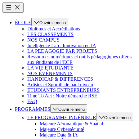
ÉCOLE
Ouvrir le menu
Diplômes et Accréditations
LES CLASSEMENTS
NOS CAMPUS
Intelligence Lab : Innovation en IA
LA PEDAGOGIE PAR PROJETS
Ressources numériques et outils pédagogiques offerts
aux étudiants de l’ECE
LA VIE ETUDIANTE
NOS ÉVÉNEMENTS
HANDICAP & DIFFÉRENCES
Artistes et Sportifs de haut niveau
ETUDIANTS ENTREPRENEURS
Time To Act : Notre démarche RSE
FAQ
PROGRAMMES
Ouvrir le menu
LE PROGRAMME INGÉNIEUR
Ouvrir le menu
Majeure Aéronautique & Spatial
Majeure Cybersécurité
Majeure Data & IA