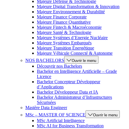
Majeure Défense & Technologie
Majeure Digital Transformation & Innovation
Majeure Environnement & Durabilité
Majeure Finance Corporate
Majeure Finance Quantitative
Majeure Fintech & Macroéconomie
Majeure Santé & Technologie
Majeure Systèmes d’Energie Nucléaire
Majeure Systèmes Embarqués
Majeure Transition Énergétique
Majeure Véhicule Connecté & Autonome
NOS BACHELORS
Ouvrir le menu
Découvrir nos Bachelors
Bachelor en Intelligence Artificielle – Grade
Licence
Bachelor Concepteur Développeur
d’Applications
Bachelor Développeur Data et IA
Bachelor Administrateur d’Infrastructures
Sécurisées
Mastère Data Engineer
MSc – MASTER OF SCIENCE
Ouvrir le menu
MSc Artificial Intelligence
MSc AI for Business Transformation