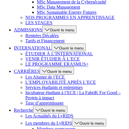
MSc Management de la Cybersécurité
MSc Data Management
MSc Sustainable Energy Futures
NOS PROGRAMMES EN APPRENTISSAGE
LES STAGES
ADMISSIONS
Ouvrir le menu
Rentrées Décalées
Tarifs et Financement
INTERNATIONAL
Ouvrir le menu
ÉTUDIER À L’INTERNATIONAL
VENIR ÉTUDIER À L’ECE
LE PROGRAMME ERASMUS+
CARRIÈRES
Ouvrir le menu
Les Alumni de l’ECE
L’EMPLOYABILITÉ APRÈS L’ECE
Services étudiants et entreprises
Incubateur étudiant à l’ECE | La FabriK For Good –
Projets à impact
Taxe d’apprentissage
Recherche
Ouvrir le menu
Les Actualités du LyRIDS
Les membres du LyRIDS
Ouvrir le menu
Membres permanents