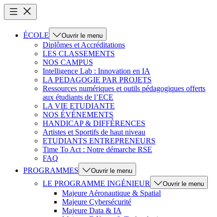
ÉCOLE
Ouvrir le menu
Diplômes et Accréditations
LES CLASSEMENTS
NOS CAMPUS
Intelligence Lab : Innovation en IA
LA PEDAGOGIE PAR PROJETS
Ressources numériques et outils pédagogiques offerts
aux étudiants de l’ECE
LA VIE ETUDIANTE
NOS ÉVÉNEMENTS
HANDICAP & DIFFÉRENCES
Artistes et Sportifs de haut niveau
ETUDIANTS ENTREPRENEURS
Time To Act : Notre démarche RSE
FAQ
PROGRAMMES
Ouvrir le menu
LE PROGRAMME INGÉNIEUR
Ouvrir le menu
Majeure Aéronautique & Spatial
Majeure Cybersécurité
Majeure Data & IA