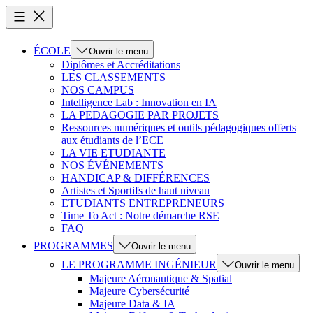
ÉCOLE
Ouvrir le menu
Diplômes et Accréditations
LES CLASSEMENTS
NOS CAMPUS
Intelligence Lab : Innovation en IA
LA PEDAGOGIE PAR PROJETS
Ressources numériques et outils pédagogiques offerts
aux étudiants de l’ECE
LA VIE ETUDIANTE
NOS ÉVÉNEMENTS
HANDICAP & DIFFÉRENCES
Artistes et Sportifs de haut niveau
ETUDIANTS ENTREPRENEURS
Time To Act : Notre démarche RSE
FAQ
PROGRAMMES
Ouvrir le menu
LE PROGRAMME INGÉNIEUR
Ouvrir le menu
Majeure Aéronautique & Spatial
Majeure Cybersécurité
Majeure Data & IA