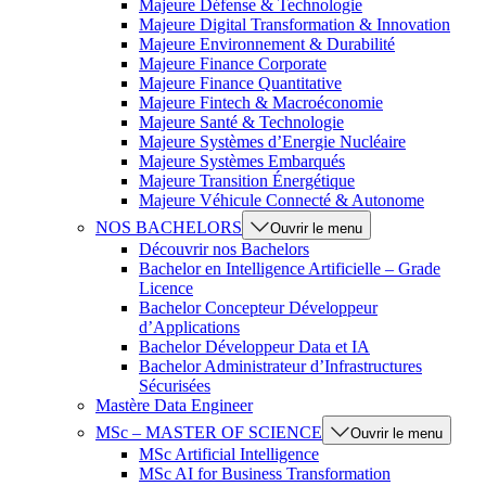
Majeure Défense & Technologie
Majeure Digital Transformation & Innovation
Majeure Environnement & Durabilité
Majeure Finance Corporate
Majeure Finance Quantitative
Majeure Fintech & Macroéconomie
Majeure Santé & Technologie
Majeure Systèmes d’Energie Nucléaire
Majeure Systèmes Embarqués
Majeure Transition Énergétique
Majeure Véhicule Connecté & Autonome
NOS BACHELORS
Ouvrir le menu
Découvrir nos Bachelors
Bachelor en Intelligence Artificielle – Grade
Licence
Bachelor Concepteur Développeur
d’Applications
Bachelor Développeur Data et IA
Bachelor Administrateur d’Infrastructures
Sécurisées
Mastère Data Engineer
MSc – MASTER OF SCIENCE
Ouvrir le menu
MSc Artificial Intelligence
MSc AI for Business Transformation