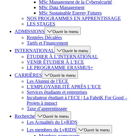
MSc Management de la Cybersécurité
MSc Data Management
MSc Sustainable Energy Futures
NOS PROGRAMMES EN APPRENTISSAGE
LES STAGES
ADMISSIONS
Ouvrir le menu
Rentrées Décalées
Tarifs et Financement
INTERNATIONAL
Ouvrir le menu
ÉTUDIER À L’INTERNATIONAL
VENIR ÉTUDIER À L’ECE
LE PROGRAMME ERASMUS+
CARRIÈRES
Ouvrir le menu
Les Alumni de l’ECE
L’EMPLOYABILITÉ APRÈS L’ECE
Services étudiants et entreprises
Incubateur étudiant à l’ECE | La FabriK For Good –
Projets à impact
Taxe d’apprentissage
Recherche
Ouvrir le menu
Les Actualités du LyRIDS
Les membres du LyRIDS
Ouvrir le menu
Membres permanents