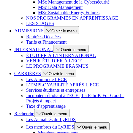
MSc Management de la Cybersécurité
MSc Data Management
MSc Sustainable Energy Futures
NOS PROGRAMMES EN APPRENTISSAGE
LES STAGES
ADMISSIONS
Ouvrir le menu
Rentrées Décalées
Tarifs et Financement
INTERNATIONAL
Ouvrir le menu
ÉTUDIER À L’INTERNATIONAL
VENIR ÉTUDIER À L’ECE
LE PROGRAMME ERASMUS+
CARRIÈRES
Ouvrir le menu
Les Alumni de l’ECE
L’EMPLOYABILITÉ APRÈS L’ECE
Services étudiants et entreprises
Incubateur étudiant à l’ECE | La FabriK For Good –
Projets à impact
Taxe d’apprentissage
Recherche
Ouvrir le menu
Les Actualités du LyRIDS
Les membres du LyRIDS
Ouvrir le menu
Membres permanents