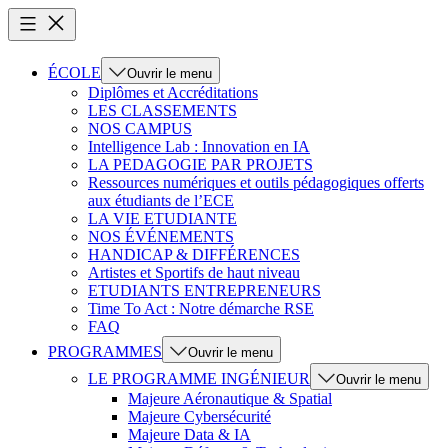
ÉCOLE
Ouvrir le menu
Diplômes et Accréditations
LES CLASSEMENTS
NOS CAMPUS
Intelligence Lab : Innovation en IA
LA PEDAGOGIE PAR PROJETS
Ressources numériques et outils pédagogiques offerts
aux étudiants de l’ECE
LA VIE ETUDIANTE
NOS ÉVÉNEMENTS
HANDICAP & DIFFÉRENCES
Artistes et Sportifs de haut niveau
ETUDIANTS ENTREPRENEURS
Time To Act : Notre démarche RSE
FAQ
PROGRAMMES
Ouvrir le menu
LE PROGRAMME INGÉNIEUR
Ouvrir le menu
Majeure Aéronautique & Spatial
Majeure Cybersécurité
Majeure Data & IA