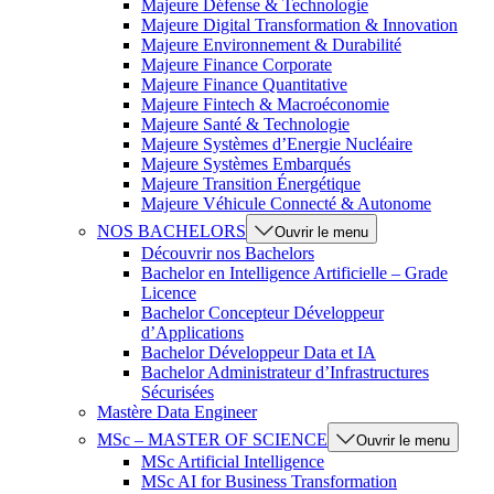
Majeure Défense & Technologie
Majeure Digital Transformation & Innovation
Majeure Environnement & Durabilité
Majeure Finance Corporate
Majeure Finance Quantitative
Majeure Fintech & Macroéconomie
Majeure Santé & Technologie
Majeure Systèmes d’Energie Nucléaire
Majeure Systèmes Embarqués
Majeure Transition Énergétique
Majeure Véhicule Connecté & Autonome
NOS BACHELORS
Ouvrir le menu
Découvrir nos Bachelors
Bachelor en Intelligence Artificielle – Grade
Licence
Bachelor Concepteur Développeur
d’Applications
Bachelor Développeur Data et IA
Bachelor Administrateur d’Infrastructures
Sécurisées
Mastère Data Engineer
MSc – MASTER OF SCIENCE
Ouvrir le menu
MSc Artificial Intelligence
MSc AI for Business Transformation