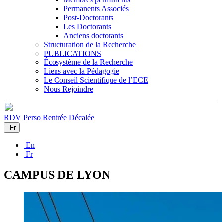
Permanents Associés
Post-Doctorants
Les Doctorants
Anciens doctorants
Structuration de la Recherche
PUBLICATIONS
Écosystème de la Recherche
Liens avec la Pédagogie
Le Conseil Scientifique de l’ECE
Nous Rejoindre
RDV Perso
Rentrée Décalée
Fr
En
Fr
CAMPUS DE LYON