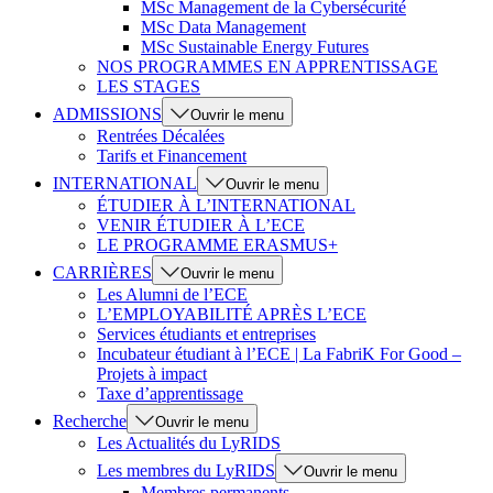
MSc Management de la Cybersécurité
MSc Data Management
MSc Sustainable Energy Futures
NOS PROGRAMMES EN APPRENTISSAGE
LES STAGES
ADMISSIONS
Ouvrir le menu
Rentrées Décalées
Tarifs et Financement
INTERNATIONAL
Ouvrir le menu
ÉTUDIER À L’INTERNATIONAL
VENIR ÉTUDIER À L’ECE
LE PROGRAMME ERASMUS+
CARRIÈRES
Ouvrir le menu
Les Alumni de l’ECE
L’EMPLOYABILITÉ APRÈS L’ECE
Services étudiants et entreprises
Incubateur étudiant à l’ECE | La FabriK For Good –
Projets à impact
Taxe d’apprentissage
Recherche
Ouvrir le menu
Les Actualités du LyRIDS
Les membres du LyRIDS
Ouvrir le menu
Membres permanents