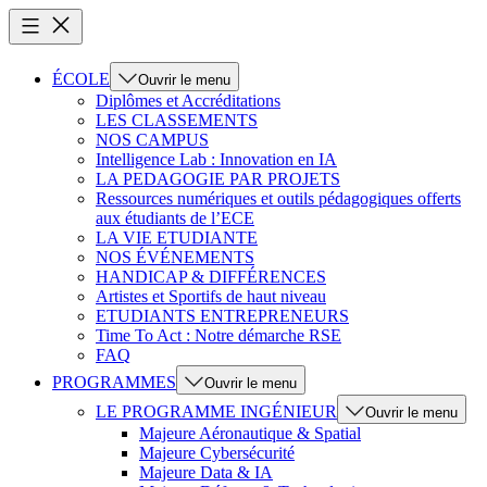
ÉCOLE
Ouvrir le menu
Diplômes et Accréditations
LES CLASSEMENTS
NOS CAMPUS
Intelligence Lab : Innovation en IA
LA PEDAGOGIE PAR PROJETS
Ressources numériques et outils pédagogiques offerts
aux étudiants de l’ECE
LA VIE ETUDIANTE
NOS ÉVÉNEMENTS
HANDICAP & DIFFÉRENCES
Artistes et Sportifs de haut niveau
ETUDIANTS ENTREPRENEURS
Time To Act : Notre démarche RSE
FAQ
PROGRAMMES
Ouvrir le menu
LE PROGRAMME INGÉNIEUR
Ouvrir le menu
Majeure Aéronautique & Spatial
Majeure Cybersécurité
Majeure Data & IA