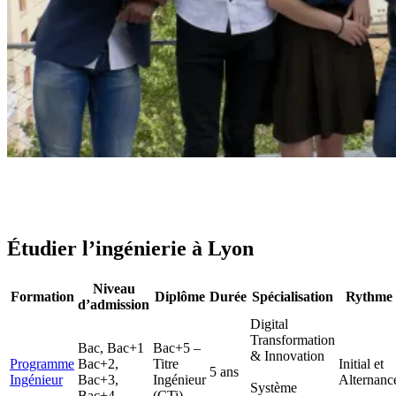
Étudier l’ingénierie à Lyon
Niveau
Formation
Diplôme
Durée
Spécialisation
Rythme
d’admission
Digital
Transformation
Bac, Bac+1
Bac+5 –
& Innovation
Programme
Bac+2,
Titre
Initial et
5 ans
Ingénieur
Bac+3,
Ingénieur
Alternanc
Système
Bac+4
(CTi)