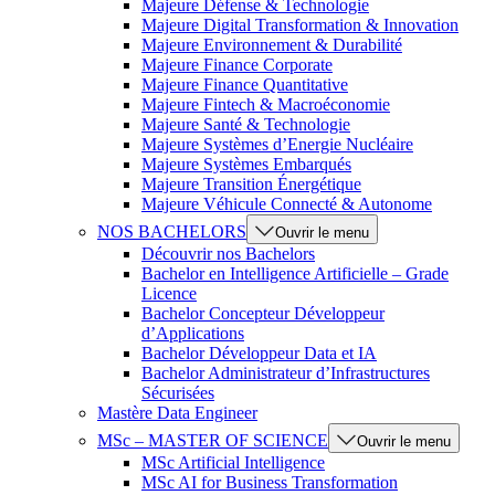
Majeure Défense & Technologie
Majeure Digital Transformation & Innovation
Majeure Environnement & Durabilité
Majeure Finance Corporate
Majeure Finance Quantitative
Majeure Fintech & Macroéconomie
Majeure Santé & Technologie
Majeure Systèmes d’Energie Nucléaire
Majeure Systèmes Embarqués
Majeure Transition Énergétique
Majeure Véhicule Connecté & Autonome
NOS BACHELORS
Ouvrir le menu
Découvrir nos Bachelors
Bachelor en Intelligence Artificielle – Grade
Licence
Bachelor Concepteur Développeur
d’Applications
Bachelor Développeur Data et IA
Bachelor Administrateur d’Infrastructures
Sécurisées
Mastère Data Engineer
MSc – MASTER OF SCIENCE
Ouvrir le menu
MSc Artificial Intelligence
MSc AI for Business Transformation