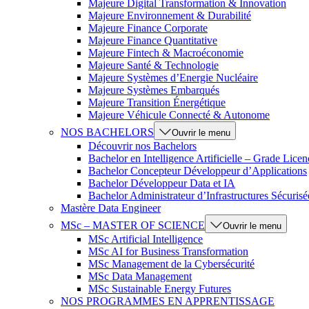
Majeure Digital Transformation & Innovation
Majeure Environnement & Durabilité
Majeure Finance Corporate
Majeure Finance Quantitative
Majeure Fintech & Macroéconomie
Majeure Santé & Technologie
Majeure Systèmes d’Energie Nucléaire
Majeure Systèmes Embarqués
Majeure Transition Énergétique
Majeure Véhicule Connecté & Autonome
NOS BACHELORS
Ouvrir le menu
Découvrir nos Bachelors
Bachelor en Intelligence Artificielle – Grade Licen
Bachelor Concepteur Développeur d’Applications
Bachelor Développeur Data et IA
Bachelor Administrateur d’Infrastructures Sécurisé
Mastère Data Engineer
MSc – MASTER OF SCIENCE
Ouvrir le menu
MSc Artificial Intelligence
MSc AI for Business Transformation
MSc Management de la Cybersécurité
MSc Data Management
MSc Sustainable Energy Futures
NOS PROGRAMMES EN APPRENTISSAGE