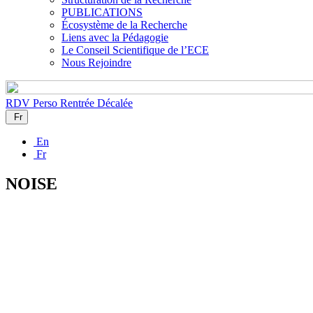
PUBLICATIONS
Écosystème de la Recherche
Liens avec la Pédagogie
Le Conseil Scientifique de l’ECE
Nous Rejoindre
RDV Perso
Rentrée Décalée
Fr
En
Fr
NOISE