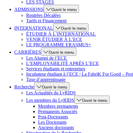
LES STAGES
ADMISSIONS
Ouvrir le menu
Rentrées Décalées
Tarifs et Financement
INTERNATIONAL
Ouvrir le menu
ÉTUDIER À L’INTERNATIONAL
VENIR ÉTUDIER À L’ECE
LE PROGRAMME ERASMUS+
CARRIÈRES
Ouvrir le menu
Les Alumni de l’ECE
L’EMPLOYABILITÉ APRÈS L’ECE
Services étudiants et entreprises
Incubateur étudiant à l’ECE | La FabriK For Good – Proj
Taxe d’apprentissage
Recherche
Ouvrir le menu
Les Actualités du LyRIDS
Les membres du LyRIDS
Ouvrir le menu
Membres permanents
Permanents Associés
Post-Doctorants
Les Doctorants
Anciens doctorants
Structuration de la Recherche