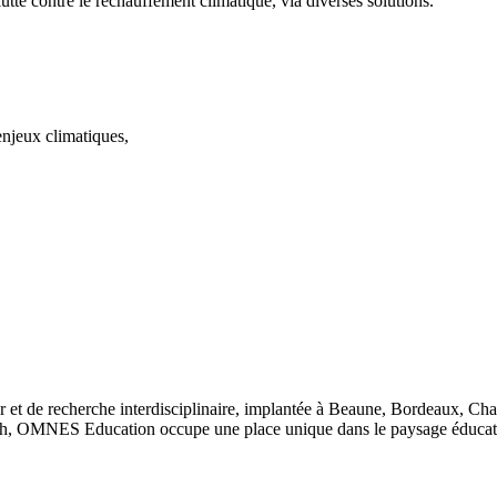
lutte contre le réchauffement climatique, via diverses solutions.
enjeux climatiques,
 et de recherche interdisciplinaire, implantée à Beaune, Bordeaux, Ch
, OMNES Education occupe une place unique dans le paysage éducatif