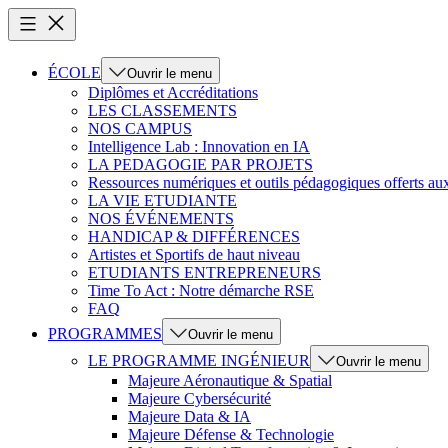
ÉCOLE
Ouvrir le menu
Diplômes et Accréditations
LES CLASSEMENTS
NOS CAMPUS
Intelligence Lab : Innovation en IA
LA PEDAGOGIE PAR PROJETS
Ressources numériques et outils pédagogiques offerts au
LA VIE ETUDIANTE
NOS ÉVÉNEMENTS
HANDICAP & DIFFÉRENCES
Artistes et Sportifs de haut niveau
ETUDIANTS ENTREPRENEURS
Time To Act : Notre démarche RSE
FAQ
PROGRAMMES
Ouvrir le menu
LE PROGRAMME INGÉNIEUR
Ouvrir le menu
Majeure Aéronautique & Spatial
Majeure Cybersécurité
Majeure Data & IA
Majeure Défense & Technologie