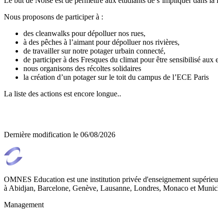
Le but de Noise est de permettre aux étudiants de s’impliquer dans la 
Nous proposons de participer à :
des cleanwalks pour dépolluer nos rues,
à des pêches à l’aimant pour dépolluer nos rivières,
de travailler sur notre potager urbain connecté,
de participer à des Fresques du climat pour être sensibilisé aux 
nous organisons des récoltes solidaires
la création d’un potager sur le toit du campus de l’ECE Paris
La liste des actions est encore longue..
Dernière modification le
06/08/2026
OMNES Education est une institution privée d'enseignement supérieur
à Abidjan, Barcelone, Genève, Lausanne, Londres, Monaco et Munich
Management