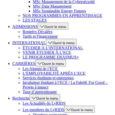
MSc Management de la Cybersécurité
MSc Data Management
MSc Sustainable Energy Futures
NOS PROGRAMMES EN APPRENTISSAGE
LES STAGES
ADMISSIONS
Ouvrir le menu
Rentrées Décalées
Tarifs et Financement
INTERNATIONAL
Ouvrir le menu
ÉTUDIER À L’INTERNATIONAL
VENIR ÉTUDIER À L’ECE
LE PROGRAMME ERASMUS+
CARRIÈRES
Ouvrir le menu
Les Alumni de l’ECE
L’EMPLOYABILITÉ APRÈS L’ECE
Services étudiants et entreprises
Incubateur étudiant à l’ECE | La FabriK For Good –
Projets à impact
Taxe d’apprentissage
Recherche
Ouvrir le menu
Les Actualités du LyRIDS
Les membres du LyRIDS
Ouvrir le menu
Membres permanents