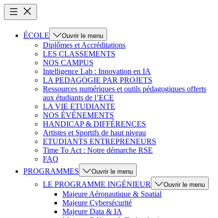
ÉCOLE
Ouvrir le menu
Diplômes et Accréditations
LES CLASSEMENTS
NOS CAMPUS
Intelligence Lab : Innovation en IA
LA PEDAGOGIE PAR PROJETS
Ressources numériques et outils pédagogiques offerts
aux étudiants de l’ECE
LA VIE ETUDIANTE
NOS ÉVÉNEMENTS
HANDICAP & DIFFÉRENCES
Artistes et Sportifs de haut niveau
ETUDIANTS ENTREPRENEURS
Time To Act : Notre démarche RSE
FAQ
PROGRAMMES
Ouvrir le menu
LE PROGRAMME INGÉNIEUR
Ouvrir le menu
Majeure Aéronautique & Spatial
Majeure Cybersécurité
Majeure Data & IA