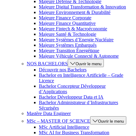
Majeure Défense & Technologie
Majeure Digital Transformation & Innovation
Majeure Environnement & Durabilité
Majeure Finance Corporate
Majeure Finance Quantitative
Majeure Fintech & Macroéconomie
Majeure Santé & Technologie
Majeure Systèmes d’Energie Nucléaire
Majeure Systèmes Embarqués
Majeure Transition Énergétique
Majeure Véhicule Connecté & Autonome
NOS BACHELORS
Ouvrir le menu
Découvrir nos Bachelors
Bachelor en Intelligence Artificielle – Grade
Licence
Bachelor Concepteur Développeur
d’Applications
Bachelor Développeur Data et IA
Bachelor Administrateur d’Infrastructures
Sécurisées
Mastère Data Engineer
MSc – MASTER OF SCIENCE
Ouvrir le menu
MSc Artificial Intelligence
MSc AI for Business Transformation