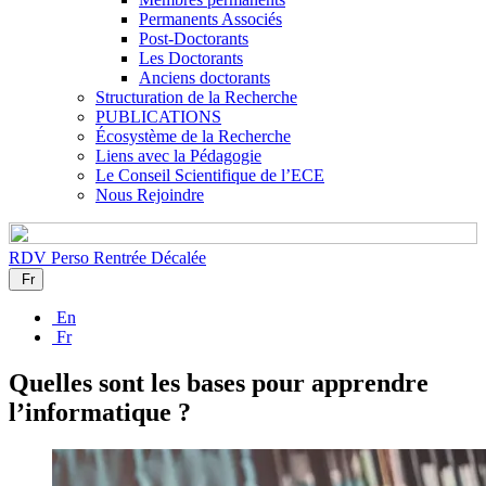
Permanents Associés
Post-Doctorants
Les Doctorants
Anciens doctorants
Structuration de la Recherche
PUBLICATIONS
Écosystème de la Recherche
Liens avec la Pédagogie
Le Conseil Scientifique de l’ECE
Nous Rejoindre
RDV Perso
Rentrée Décalée
Fr
En
Fr
Quelles sont les bases pour apprendre
l’informatique ?