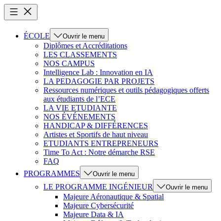
ÉCOLE
Ouvrir le menu
Diplômes et Accréditations
LES CLASSEMENTS
NOS CAMPUS
Intelligence Lab : Innovation en IA
LA PEDAGOGIE PAR PROJETS
Ressources numériques et outils pédagogiques offerts
aux étudiants de l’ECE
LA VIE ETUDIANTE
NOS ÉVÉNEMENTS
HANDICAP & DIFFÉRENCES
Artistes et Sportifs de haut niveau
ETUDIANTS ENTREPRENEURS
Time To Act : Notre démarche RSE
FAQ
PROGRAMMES
Ouvrir le menu
LE PROGRAMME INGÉNIEUR
Ouvrir le menu
Majeure Aéronautique & Spatial
Majeure Cybersécurité
Majeure Data & IA