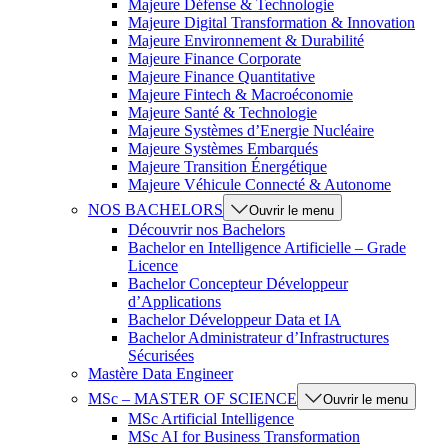
Majeure Défense & Technologie
Majeure Digital Transformation & Innovation
Majeure Environnement & Durabilité
Majeure Finance Corporate
Majeure Finance Quantitative
Majeure Fintech & Macroéconomie
Majeure Santé & Technologie
Majeure Systèmes d’Energie Nucléaire
Majeure Systèmes Embarqués
Majeure Transition Énergétique
Majeure Véhicule Connecté & Autonome
NOS BACHELORS
Ouvrir le menu
Découvrir nos Bachelors
Bachelor en Intelligence Artificielle – Grade
Licence
Bachelor Concepteur Développeur
d’Applications
Bachelor Développeur Data et IA
Bachelor Administrateur d’Infrastructures
Sécurisées
Mastère Data Engineer
MSc – MASTER OF SCIENCE
Ouvrir le menu
MSc Artificial Intelligence
MSc AI for Business Transformation