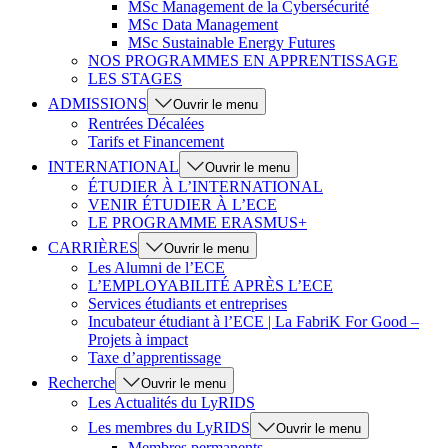
MSc Management de la Cybersécurité
MSc Data Management
MSc Sustainable Energy Futures
NOS PROGRAMMES EN APPRENTISSAGE
LES STAGES
ADMISSIONS
Ouvrir le menu
Rentrées Décalées
Tarifs et Financement
INTERNATIONAL
Ouvrir le menu
ÉTUDIER À L’INTERNATIONAL
VENIR ÉTUDIER À L’ECE
LE PROGRAMME ERASMUS+
CARRIÈRES
Ouvrir le menu
Les Alumni de l’ECE
L’EMPLOYABILITÉ APRÈS L’ECE
Services étudiants et entreprises
Incubateur étudiant à l’ECE | La FabriK For Good –
Projets à impact
Taxe d’apprentissage
Recherche
Ouvrir le menu
Les Actualités du LyRIDS
Les membres du LyRIDS
Ouvrir le menu
Membres permanents