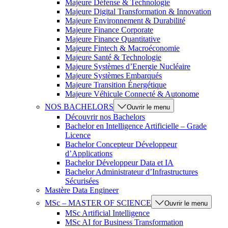
Majeure Défense & Technologie
Majeure Digital Transformation & Innovation
Majeure Environnement & Durabilité
Majeure Finance Corporate
Majeure Finance Quantitative
Majeure Fintech & Macroéconomie
Majeure Santé & Technologie
Majeure Systèmes d’Energie Nucléaire
Majeure Systèmes Embarqués
Majeure Transition Énergétique
Majeure Véhicule Connecté & Autonome
NOS BACHELORS
Ouvrir le menu
Découvrir nos Bachelors
Bachelor en Intelligence Artificielle – Grade
Licence
Bachelor Concepteur Développeur
d’Applications
Bachelor Développeur Data et IA
Bachelor Administrateur d’Infrastructures
Sécurisées
Mastère Data Engineer
MSc – MASTER OF SCIENCE
Ouvrir le menu
MSc Artificial Intelligence
MSc AI for Business Transformation