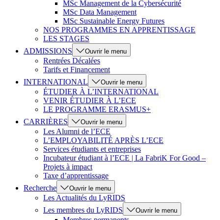
MSc Management de la Cybersécurité
MSc Data Management
MSc Sustainable Energy Futures
NOS PROGRAMMES EN APPRENTISSAGE
LES STAGES
ADMISSIONS
Ouvrir le menu
Rentrées Décalées
Tarifs et Financement
INTERNATIONAL
Ouvrir le menu
ÉTUDIER À L’INTERNATIONAL
VENIR ÉTUDIER À L’ECE
LE PROGRAMME ERASMUS+
CARRIÈRES
Ouvrir le menu
Les Alumni de l’ECE
L’EMPLOYABILITÉ APRÈS L’ECE
Services étudiants et entreprises
Incubateur étudiant à l’ECE | La FabriK For Good –
Projets à impact
Taxe d’apprentissage
Recherche
Ouvrir le menu
Les Actualités du LyRIDS
Les membres du LyRIDS
Ouvrir le menu
Membres permanents