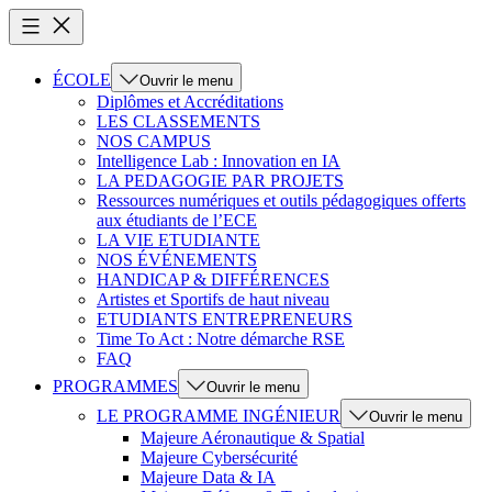
ÉCOLE
Ouvrir le menu
Diplômes et Accréditations
LES CLASSEMENTS
NOS CAMPUS
Intelligence Lab : Innovation en IA
LA PEDAGOGIE PAR PROJETS
Ressources numériques et outils pédagogiques offerts
aux étudiants de l’ECE
LA VIE ETUDIANTE
NOS ÉVÉNEMENTS
HANDICAP & DIFFÉRENCES
Artistes et Sportifs de haut niveau
ETUDIANTS ENTREPRENEURS
Time To Act : Notre démarche RSE
FAQ
PROGRAMMES
Ouvrir le menu
LE PROGRAMME INGÉNIEUR
Ouvrir le menu
Majeure Aéronautique & Spatial
Majeure Cybersécurité
Majeure Data & IA