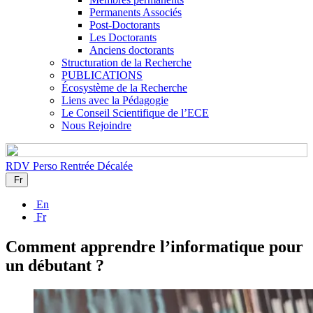
Permanents Associés
Post-Doctorants
Les Doctorants
Anciens doctorants
Structuration de la Recherche
PUBLICATIONS
Écosystème de la Recherche
Liens avec la Pédagogie
Le Conseil Scientifique de l’ECE
Nous Rejoindre
RDV Perso
Rentrée Décalée
Fr
En
Fr
Comment apprendre l’informatique pour
un débutant ?