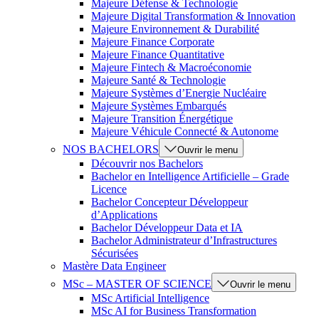
Majeure Défense & Technologie
Majeure Digital Transformation & Innovation
Majeure Environnement & Durabilité
Majeure Finance Corporate
Majeure Finance Quantitative
Majeure Fintech & Macroéconomie
Majeure Santé & Technologie
Majeure Systèmes d’Energie Nucléaire
Majeure Systèmes Embarqués
Majeure Transition Énergétique
Majeure Véhicule Connecté & Autonome
NOS BACHELORS
Ouvrir le menu
Découvrir nos Bachelors
Bachelor en Intelligence Artificielle – Grade
Licence
Bachelor Concepteur Développeur
d’Applications
Bachelor Développeur Data et IA
Bachelor Administrateur d’Infrastructures
Sécurisées
Mastère Data Engineer
MSc – MASTER OF SCIENCE
Ouvrir le menu
MSc Artificial Intelligence
MSc AI for Business Transformation