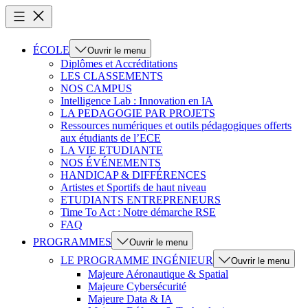
ÉCOLE
Ouvrir le menu
Diplômes et Accréditations
LES CLASSEMENTS
NOS CAMPUS
Intelligence Lab : Innovation en IA
LA PEDAGOGIE PAR PROJETS
Ressources numériques et outils pédagogiques offerts
aux étudiants de l’ECE
LA VIE ETUDIANTE
NOS ÉVÉNEMENTS
HANDICAP & DIFFÉRENCES
Artistes et Sportifs de haut niveau
ETUDIANTS ENTREPRENEURS
Time To Act : Notre démarche RSE
FAQ
PROGRAMMES
Ouvrir le menu
LE PROGRAMME INGÉNIEUR
Ouvrir le menu
Majeure Aéronautique & Spatial
Majeure Cybersécurité
Majeure Data & IA