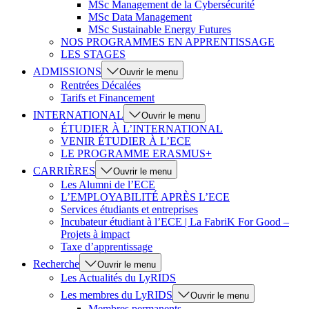
MSc Management de la Cybersécurité
MSc Data Management
MSc Sustainable Energy Futures
NOS PROGRAMMES EN APPRENTISSAGE
LES STAGES
ADMISSIONS
Ouvrir le menu
Rentrées Décalées
Tarifs et Financement
INTERNATIONAL
Ouvrir le menu
ÉTUDIER À L’INTERNATIONAL
VENIR ÉTUDIER À L’ECE
LE PROGRAMME ERASMUS+
CARRIÈRES
Ouvrir le menu
Les Alumni de l’ECE
L’EMPLOYABILITÉ APRÈS L’ECE
Services étudiants et entreprises
Incubateur étudiant à l’ECE | La FabriK For Good –
Projets à impact
Taxe d’apprentissage
Recherche
Ouvrir le menu
Les Actualités du LyRIDS
Les membres du LyRIDS
Ouvrir le menu
Membres permanents