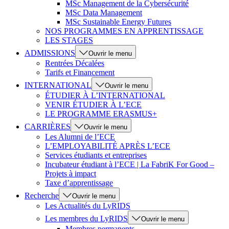
MSc Management de la Cybersécurité
MSc Data Management
MSc Sustainable Energy Futures
NOS PROGRAMMES EN APPRENTISSAGE
LES STAGES
ADMISSIONS
Ouvrir le menu
Rentrées Décalées
Tarifs et Financement
INTERNATIONAL
Ouvrir le menu
ÉTUDIER À L’INTERNATIONAL
VENIR ÉTUDIER À L’ECE
LE PROGRAMME ERASMUS+
CARRIÈRES
Ouvrir le menu
Les Alumni de l’ECE
L’EMPLOYABILITÉ APRÈS L’ECE
Services étudiants et entreprises
Incubateur étudiant à l’ECE | La FabriK For Good –
Projets à impact
Taxe d’apprentissage
Recherche
Ouvrir le menu
Les Actualités du LyRIDS
Les membres du LyRIDS
Ouvrir le menu
Membres permanents