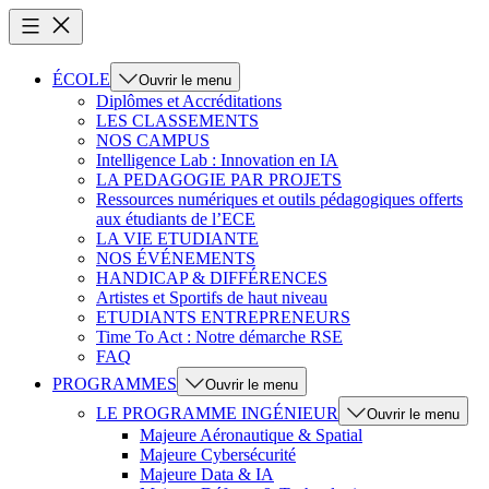
ÉCOLE
Ouvrir le menu
Diplômes et Accréditations
LES CLASSEMENTS
NOS CAMPUS
Intelligence Lab : Innovation en IA
LA PEDAGOGIE PAR PROJETS
Ressources numériques et outils pédagogiques offerts
aux étudiants de l’ECE
LA VIE ETUDIANTE
NOS ÉVÉNEMENTS
HANDICAP & DIFFÉRENCES
Artistes et Sportifs de haut niveau
ETUDIANTS ENTREPRENEURS
Time To Act : Notre démarche RSE
FAQ
PROGRAMMES
Ouvrir le menu
LE PROGRAMME INGÉNIEUR
Ouvrir le menu
Majeure Aéronautique & Spatial
Majeure Cybersécurité
Majeure Data & IA