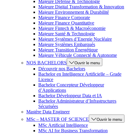
Majeure Défense & Technologie
Majeure Digital Transformation & Innovation
Majeure Environnement & Durabilité
Majeure Finance Corporate
Majeure Finance Quantitative
Majeure Fintech & Macroéconomie
Majeure Santé & Technologie
Majeure Systèmes d’Energie Nucléaire
Majeure Systèmes Embarqués
Majeure Transition Énergétique
Majeure Véhicule Connecté & Autonome
NOS BACHELORS
Ouvrir le menu
Découvrir nos Bachelors
Bachelor en Intelligence Artificielle – Grade
Licence
Bachelor Concepteur Développeur
d’Applications
Bachelor Développeur Data et IA
Bachelor Administrateur d’Infrastructures
Sécurisées
Mastère Data Engineer
MSc – MASTER OF SCIENCE
Ouvrir le menu
MSc Artificial Intelligence
MSc AI for Business Transformation