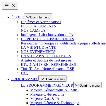
ÉCOLE
Ouvrir le menu
Diplômes et Accréditations
LES CLASSEMENTS
NOS CAMPUS
Intelligence Lab : Innovation en IA
LA PEDAGOGIE PAR PROJETS
Ressources numériques et outils pédagogiques offerts au
LA VIE ETUDIANTE
NOS ÉVÉNEMENTS
HANDICAP & DIFFÉRENCES
Artistes et Sportifs de haut niveau
ETUDIANTS ENTREPRENEURS
Time To Act : Notre démarche RSE
FAQ
PROGRAMMES
Ouvrir le menu
LE PROGRAMME INGÉNIEUR
Ouvrir le menu
Majeure Aéronautique & Spatial
Majeure Cybersécurité
Majeure Data & IA
Majeure Défense & Technologie