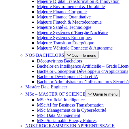
Majeure Digital Transformation & Innovation
Majeure Environnement & Durabilité
Majeure Finance Corporate
Majeure Finance Quantitative
Majeure Fintech & Macroéconomie
Majeure Santé & Technologie
Majeure Systèmes d’Energie Nucléaire
Majeure Systèmes Embarqués
Majeure Transition Énergétique
Majeure Véhicule Connecté & Autonome
NOS BACHELORS
Ouvrir le menu
Découvrir nos Bachelors
Bachelor en Intelligence Artificielle – Grade Licen
Bachelor Concepteur Développeur d’Applications
Bachelor Développeur Data et IA
Bachelor Administrateur d’Infrastructures Sécurisé
Mastère Data Engineer
MSc – MASTER OF SCIENCE
Ouvrir le menu
MSc Artificial Intelligence
MSc AI for Business Transformation
MSc Management de la Cybersécurité
MSc Data Management
MSc Sustainable Energy Futures
NOS PROGRAMMES EN APPRENTISSAGE