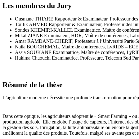
Les membres du Jury
Ousmane THIARE Rapporteur & Examinateur, Professeur des un
Toufik AHMED Rapporteur & Examinateur, Professeur des unive
Sondes KHEMIRI-KALLEL Examinatrice, Maître de confére
Mikal ZIANE Examinateur, HDR, Maître de conférences, Labor
Amar RAMDANE-CHERIF, Professeur à l’Université Paris-Sacl
Naila BOUCHEMAL, Maître de conférences, LyRIDS – ECE Pari
Assia SOUKANE Examinatrice, Maître de conférences, LyRI
Hakima Chaouchi Examinatrice, Professeure, Telecom Sud Par
Résumé de la thèse
L’agriculture moderne nécessite une profonde transformation pour rép
Dans cette optique, les agriculteurs adoptent le « Smart Farming » ou agr
production agricole. Elle englobe l’usage de capteurs, l’internet des ob
la gestion des sols, l’irrigation, la lutte antiparasitaire ou encore la
améliorant la qualité des produits. Toutefois, malgré ses avantages et 