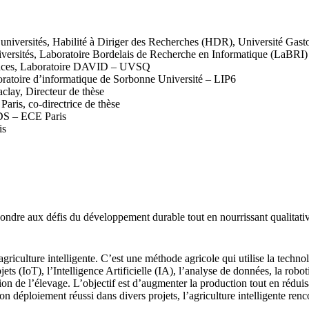
iversités, Habilité à Diriger des Recherches (HDR), Université Gast
rsités, Laboratoire Bordelais de Recherche en Informatique (LaBRI)
nces, Laboratoire DAVID – UVSQ
atoire d’informatique de Sorbonne Université – LIP6
ay, Directeur de thèse
s, co-directrice de thèse
DS – ECE Paris
is
ondre aux défis du développement durable tout en nourrissant qualitativ
iculture intelligente. C’est une méthode agricole qui utilise la technolog
jets (IoT), l’Intelligence Artificielle (IA), l’analyse de données, la robo
 gestion de l’élevage. L’objectif est d’augmenter la production tout en ré
son déploiement réussi dans divers projets, l’agriculture intelligente ren