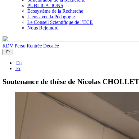
PUBLICATIONS
Écosystème de la Recherche
Liens avec la Pédagogie
Le Conseil Scientifique de l’ECE
Nous Rejoindre
RDV Perso
Rentrée Décalée
Fr
En
Fr
Soutenance de thèse de Nicolas CHOLLE