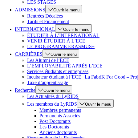
LES STAGES
ADMISSIONS
Ouvrir le menu
Rentrées Décalées
Tarifs et Financement
INTERNATIONAL
Ouvrir le menu
ÉTUDIER À L’INTERNATIONAL
VENIR ÉTUDIER À L’ECE
LE PROGRAMME ERASMUS+
CARRIÈRES
Ouvrir le menu
Les Alumni de l’ECE
L’EMPLOYABILITÉ APRÈS L’ECE
Services étudiants et entreprises
Incubateur étudiant à l’ECE | La FabriK For Good – Proj
Taxe d’apprentissage
Recherche
Ouvrir le menu
Les Actualités du LyRIDS
Les membres du LyRIDS
Ouvrir le menu
Membres permanents
Permanents Associés
Post-Doctorants
Les Doctorants
Anciens doctorants
Structuration de la Recherche