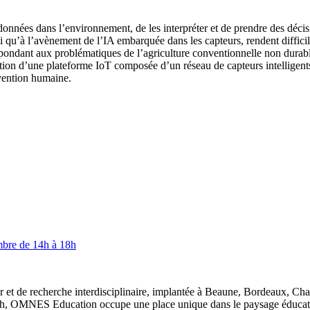
onnées dans l’environnement, de les interpréter et de prendre des décisi
i qu’à l’avènement de l’IA embarquée dans les capteurs, rendent difficil
pondant aux problématiques de l’agriculture conventionnelle non durable 
ation d’une plateforme IoT composée d’un réseau de capteurs intelligents 
rvention humaine.
mbre de 14h à 18h
 et de recherche interdisciplinaire, implantée à Beaune, Bordeaux, Ch
, OMNES Education occupe une place unique dans le paysage éducatif