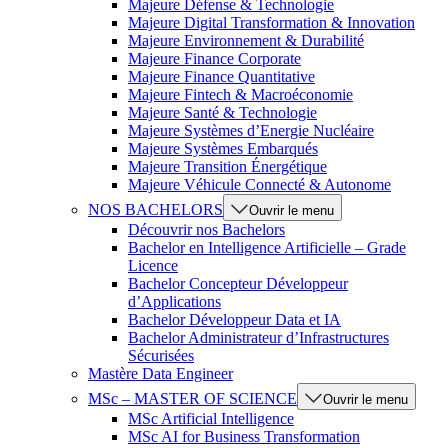
Majeure Défense & Technologie
Majeure Digital Transformation & Innovation
Majeure Environnement & Durabilité
Majeure Finance Corporate
Majeure Finance Quantitative
Majeure Fintech & Macroéconomie
Majeure Santé & Technologie
Majeure Systèmes d’Energie Nucléaire
Majeure Systèmes Embarqués
Majeure Transition Énergétique
Majeure Véhicule Connecté & Autonome
NOS BACHELORS
Ouvrir le menu
Découvrir nos Bachelors
Bachelor en Intelligence Artificielle – Grade
Licence
Bachelor Concepteur Développeur
d’Applications
Bachelor Développeur Data et IA
Bachelor Administrateur d’Infrastructures
Sécurisées
Mastère Data Engineer
MSc – MASTER OF SCIENCE
Ouvrir le menu
MSc Artificial Intelligence
MSc AI for Business Transformation