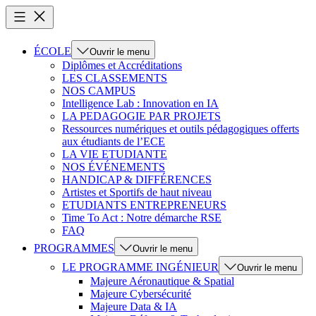
ÉCOLE
Ouvrir le menu
Diplômes et Accréditations
LES CLASSEMENTS
NOS CAMPUS
Intelligence Lab : Innovation en IA
LA PEDAGOGIE PAR PROJETS
Ressources numériques et outils pédagogiques offerts
aux étudiants de l’ECE
LA VIE ETUDIANTE
NOS ÉVÉNEMENTS
HANDICAP & DIFFÉRENCES
Artistes et Sportifs de haut niveau
ETUDIANTS ENTREPRENEURS
Time To Act : Notre démarche RSE
FAQ
PROGRAMMES
Ouvrir le menu
LE PROGRAMME INGÉNIEUR
Ouvrir le menu
Majeure Aéronautique & Spatial
Majeure Cybersécurité
Majeure Data & IA