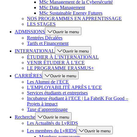
MSc Management de la Cybersécurité
MSc Data Management
MSc Sustainable Energy Futures
NOS PROGRAMMES EN APPRENTISSAGE
LES STAGES
ADMISSIONS
Ouvrir le menu
Rentrées Décalées
Tarifs et Financement
INTERNATIONAL
Ouvrir le menu
ÉTUDIER À L’INTERNATIONAL
VENIR ÉTUDIER À L’ECE
LE PROGRAMME ERASMUS+
CARRIÈRES
Ouvrir le menu
Les Alumni de l’ECE
L’EMPLOYABILITÉ APRÈS L’ECE
Services étudiants et entreprises
Incubateur étudiant à l’ECE | La FabriK For Good –
Projets à impact
Taxe d’apprentissage
Recherche
Ouvrir le menu
Les Actualités du LyRIDS
Les membres du LyRIDS
Ouvrir le menu
Membres permanents