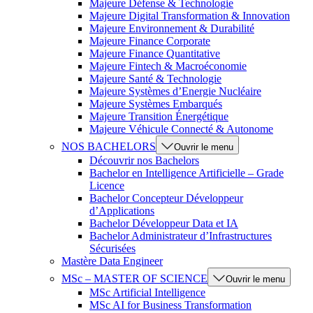
Majeure Défense & Technologie
Majeure Digital Transformation & Innovation
Majeure Environnement & Durabilité
Majeure Finance Corporate
Majeure Finance Quantitative
Majeure Fintech & Macroéconomie
Majeure Santé & Technologie
Majeure Systèmes d’Energie Nucléaire
Majeure Systèmes Embarqués
Majeure Transition Énergétique
Majeure Véhicule Connecté & Autonome
NOS BACHELORS
Ouvrir le menu
Découvrir nos Bachelors
Bachelor en Intelligence Artificielle – Grade
Licence
Bachelor Concepteur Développeur
d’Applications
Bachelor Développeur Data et IA
Bachelor Administrateur d’Infrastructures
Sécurisées
Mastère Data Engineer
MSc – MASTER OF SCIENCE
Ouvrir le menu
MSc Artificial Intelligence
MSc AI for Business Transformation