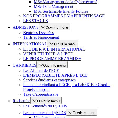
MSc Management de la Cybersécurité
MSc Data Management
MSc Sustainable Energy Futures
NOS PROGRAMMES EN APPRENTISSAGE
LES STAGES
ADMISSIONS
Ouvrir le menu
Rentrées Décalées
Tarifs et Financement
INTERNATIONAL
Ouvrir le menu
ÉTUDIER À L’INTERNATIONAL
VENIR ÉTUDIER À L’ECE
LE PROGRAMME ERASMUS+
CARRIÈRES
Ouvrir le menu
Les Alumni de l’ECE
L’EMPLOYABILITÉ APRÈS L’ECE
Services étudiants et entreprises
Incubateur étudiant à l’ECE | La FabriK For Good –
Projets à impact
Taxe d’apprentissage
Recherche
Ouvrir le menu
Les Actualités du LyRIDS
Les membres du LyRIDS
Ouvrir le menu
Membres permanents