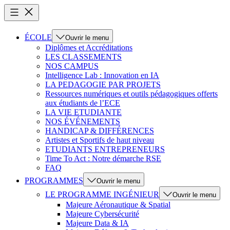
ÉCOLE
Ouvrir le menu
Diplômes et Accréditations
LES CLASSEMENTS
NOS CAMPUS
Intelligence Lab : Innovation en IA
LA PEDAGOGIE PAR PROJETS
Ressources numériques et outils pédagogiques offerts
aux étudiants de l’ECE
LA VIE ETUDIANTE
NOS ÉVÉNEMENTS
HANDICAP & DIFFÉRENCES
Artistes et Sportifs de haut niveau
ETUDIANTS ENTREPRENEURS
Time To Act : Notre démarche RSE
FAQ
PROGRAMMES
Ouvrir le menu
LE PROGRAMME INGÉNIEUR
Ouvrir le menu
Majeure Aéronautique & Spatial
Majeure Cybersécurité
Majeure Data & IA