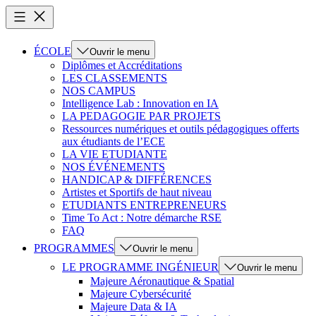
ÉCOLE
Ouvrir le menu
Diplômes et Accréditations
LES CLASSEMENTS
NOS CAMPUS
Intelligence Lab : Innovation en IA
LA PEDAGOGIE PAR PROJETS
Ressources numériques et outils pédagogiques offerts
aux étudiants de l’ECE
LA VIE ETUDIANTE
NOS ÉVÉNEMENTS
HANDICAP & DIFFÉRENCES
Artistes et Sportifs de haut niveau
ETUDIANTS ENTREPRENEURS
Time To Act : Notre démarche RSE
FAQ
PROGRAMMES
Ouvrir le menu
LE PROGRAMME INGÉNIEUR
Ouvrir le menu
Majeure Aéronautique & Spatial
Majeure Cybersécurité
Majeure Data & IA