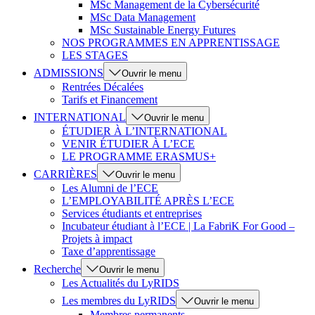
MSc Management de la Cybersécurité
MSc Data Management
MSc Sustainable Energy Futures
NOS PROGRAMMES EN APPRENTISSAGE
LES STAGES
ADMISSIONS
Ouvrir le menu
Rentrées Décalées
Tarifs et Financement
INTERNATIONAL
Ouvrir le menu
ÉTUDIER À L’INTERNATIONAL
VENIR ÉTUDIER À L’ECE
LE PROGRAMME ERASMUS+
CARRIÈRES
Ouvrir le menu
Les Alumni de l’ECE
L’EMPLOYABILITÉ APRÈS L’ECE
Services étudiants et entreprises
Incubateur étudiant à l’ECE | La FabriK For Good –
Projets à impact
Taxe d’apprentissage
Recherche
Ouvrir le menu
Les Actualités du LyRIDS
Les membres du LyRIDS
Ouvrir le menu
Membres permanents