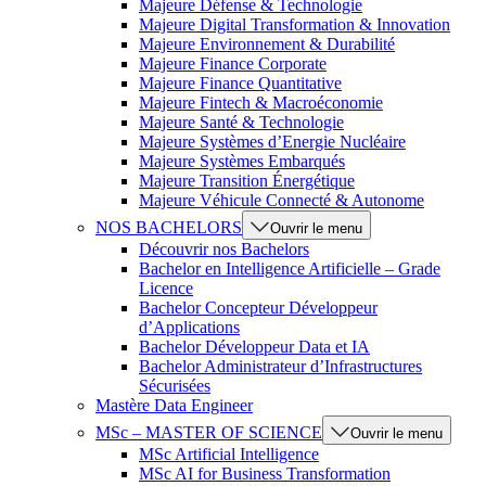
Majeure Défense & Technologie
Majeure Digital Transformation & Innovation
Majeure Environnement & Durabilité
Majeure Finance Corporate
Majeure Finance Quantitative
Majeure Fintech & Macroéconomie
Majeure Santé & Technologie
Majeure Systèmes d’Energie Nucléaire
Majeure Systèmes Embarqués
Majeure Transition Énergétique
Majeure Véhicule Connecté & Autonome
NOS BACHELORS
Ouvrir le menu
Découvrir nos Bachelors
Bachelor en Intelligence Artificielle – Grade
Licence
Bachelor Concepteur Développeur
d’Applications
Bachelor Développeur Data et IA
Bachelor Administrateur d’Infrastructures
Sécurisées
Mastère Data Engineer
MSc – MASTER OF SCIENCE
Ouvrir le menu
MSc Artificial Intelligence
MSc AI for Business Transformation