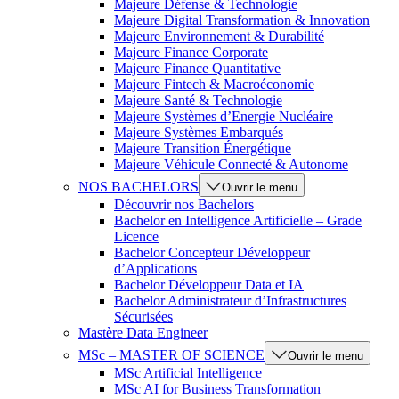
Majeure Défense & Technologie
Majeure Digital Transformation & Innovation
Majeure Environnement & Durabilité
Majeure Finance Corporate
Majeure Finance Quantitative
Majeure Fintech & Macroéconomie
Majeure Santé & Technologie
Majeure Systèmes d’Energie Nucléaire
Majeure Systèmes Embarqués
Majeure Transition Énergétique
Majeure Véhicule Connecté & Autonome
NOS BACHELORS
Ouvrir le menu
Découvrir nos Bachelors
Bachelor en Intelligence Artificielle – Grade
Licence
Bachelor Concepteur Développeur
d’Applications
Bachelor Développeur Data et IA
Bachelor Administrateur d’Infrastructures
Sécurisées
Mastère Data Engineer
MSc – MASTER OF SCIENCE
Ouvrir le menu
MSc Artificial Intelligence
MSc AI for Business Transformation