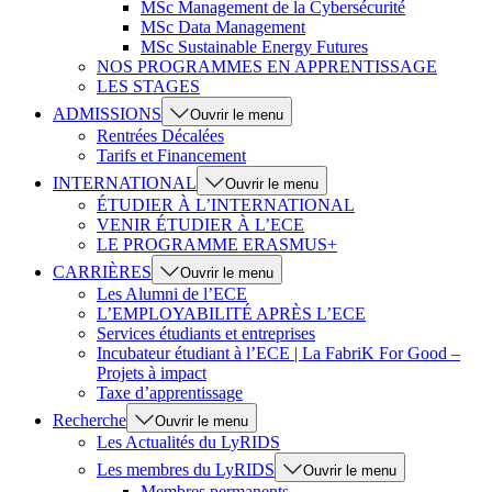
MSc Management de la Cybersécurité
MSc Data Management
MSc Sustainable Energy Futures
NOS PROGRAMMES EN APPRENTISSAGE
LES STAGES
ADMISSIONS
Ouvrir le menu
Rentrées Décalées
Tarifs et Financement
INTERNATIONAL
Ouvrir le menu
ÉTUDIER À L’INTERNATIONAL
VENIR ÉTUDIER À L’ECE
LE PROGRAMME ERASMUS+
CARRIÈRES
Ouvrir le menu
Les Alumni de l’ECE
L’EMPLOYABILITÉ APRÈS L’ECE
Services étudiants et entreprises
Incubateur étudiant à l’ECE | La FabriK For Good –
Projets à impact
Taxe d’apprentissage
Recherche
Ouvrir le menu
Les Actualités du LyRIDS
Les membres du LyRIDS
Ouvrir le menu
Membres permanents