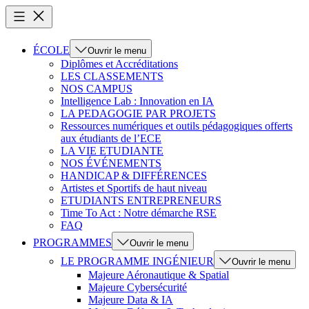
ÉCOLE
Ouvrir le menu
Diplômes et Accréditations
LES CLASSEMENTS
NOS CAMPUS
Intelligence Lab : Innovation en IA
LA PEDAGOGIE PAR PROJETS
Ressources numériques et outils pédagogiques offerts
aux étudiants de l’ECE
LA VIE ETUDIANTE
NOS ÉVÉNEMENTS
HANDICAP & DIFFÉRENCES
Artistes et Sportifs de haut niveau
ETUDIANTS ENTREPRENEURS
Time To Act : Notre démarche RSE
FAQ
PROGRAMMES
Ouvrir le menu
LE PROGRAMME INGÉNIEUR
Ouvrir le menu
Majeure Aéronautique & Spatial
Majeure Cybersécurité
Majeure Data & IA