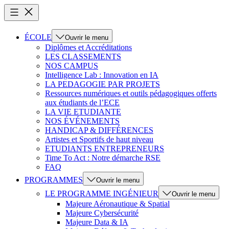
ÉCOLE
Ouvrir le menu
Diplômes et Accréditations
LES CLASSEMENTS
NOS CAMPUS
Intelligence Lab : Innovation en IA
LA PEDAGOGIE PAR PROJETS
Ressources numériques et outils pédagogiques offerts
aux étudiants de l’ECE
LA VIE ETUDIANTE
NOS ÉVÉNEMENTS
HANDICAP & DIFFÉRENCES
Artistes et Sportifs de haut niveau
ETUDIANTS ENTREPRENEURS
Time To Act : Notre démarche RSE
FAQ
PROGRAMMES
Ouvrir le menu
LE PROGRAMME INGÉNIEUR
Ouvrir le menu
Majeure Aéronautique & Spatial
Majeure Cybersécurité
Majeure Data & IA