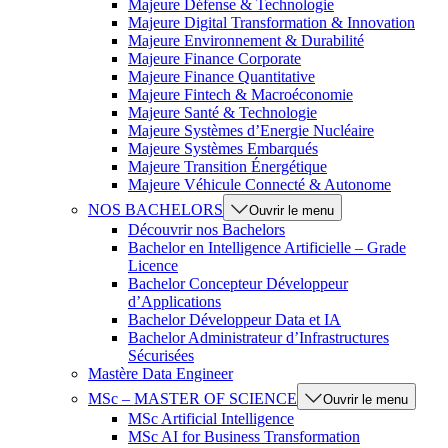
Majeure Défense & Technologie
Majeure Digital Transformation & Innovation
Majeure Environnement & Durabilité
Majeure Finance Corporate
Majeure Finance Quantitative
Majeure Fintech & Macroéconomie
Majeure Santé & Technologie
Majeure Systèmes d’Energie Nucléaire
Majeure Systèmes Embarqués
Majeure Transition Énergétique
Majeure Véhicule Connecté & Autonome
NOS BACHELORS
Ouvrir le menu
Découvrir nos Bachelors
Bachelor en Intelligence Artificielle – Grade
Licence
Bachelor Concepteur Développeur
d’Applications
Bachelor Développeur Data et IA
Bachelor Administrateur d’Infrastructures
Sécurisées
Mastère Data Engineer
MSc – MASTER OF SCIENCE
Ouvrir le menu
MSc Artificial Intelligence
MSc AI for Business Transformation