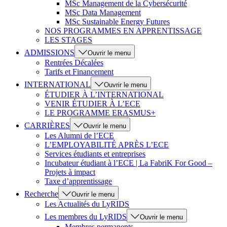
MSc Management de la Cybersécurité
MSc Data Management
MSc Sustainable Energy Futures
NOS PROGRAMMES EN APPRENTISSAGE
LES STAGES
ADMISSIONS
Ouvrir le menu
Rentrées Décalées
Tarifs et Financement
INTERNATIONAL
Ouvrir le menu
ÉTUDIER À L’INTERNATIONAL
VENIR ÉTUDIER À L’ECE
LE PROGRAMME ERASMUS+
CARRIÈRES
Ouvrir le menu
Les Alumni de l’ECE
L’EMPLOYABILITÉ APRÈS L’ECE
Services étudiants et entreprises
Incubateur étudiant à l’ECE | La FabriK For Good –
Projets à impact
Taxe d’apprentissage
Recherche
Ouvrir le menu
Les Actualités du LyRIDS
Les membres du LyRIDS
Ouvrir le menu
Membres permanents