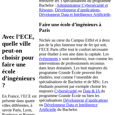
retrouver les 3 spécialisations du programme
Bachelor :
Administrateur Cybersécurité et
Réseaux,
Développeur d’applications
,
Développeur Data et Intelligence Artificielle
.
Faire une école d’ingénieurs à
Paris
Avec l’ECE,
Nichée au cœur du Campus Eiffel et à deux
quelle ville
pas de la plus fameuse tour de fer qui soit,
peut-on
l’ECE Paris offre tout le confort nécessaire
pour étudier à son aise dans la capitale. Les
choisir pour
événements
y sont nombreux, tout comme les
faire une
interventions de professionnels reconnus
dans leurs domaines. Les huit majeures du
école
programme Grande École peuvent être
d’ingénieurs
étudiées, tout comme l’ensemble des
spécialisations de Bachelor et de MSc. Les
?
étudiants pourront par exemple choisir les
majeures
Cybersécurité
ou
Data & IA
du
programme Grande École ou bien les
En France, l’ECE est
spécialisations
Développeur d’applications
présente dans quatre
ou
Développeur Data et Intelligence
villes différentes, à
Artificielle
du Bachelor.
savoir Paris, Lyon,
Bordeaux et Rennes.