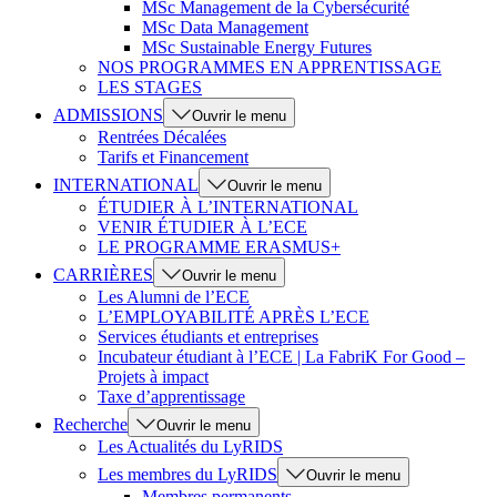
MSc Management de la Cybersécurité
MSc Data Management
MSc Sustainable Energy Futures
NOS PROGRAMMES EN APPRENTISSAGE
LES STAGES
ADMISSIONS
Ouvrir le menu
Rentrées Décalées
Tarifs et Financement
INTERNATIONAL
Ouvrir le menu
ÉTUDIER À L’INTERNATIONAL
VENIR ÉTUDIER À L’ECE
LE PROGRAMME ERASMUS+
CARRIÈRES
Ouvrir le menu
Les Alumni de l’ECE
L’EMPLOYABILITÉ APRÈS L’ECE
Services étudiants et entreprises
Incubateur étudiant à l’ECE | La FabriK For Good –
Projets à impact
Taxe d’apprentissage
Recherche
Ouvrir le menu
Les Actualités du LyRIDS
Les membres du LyRIDS
Ouvrir le menu
Membres permanents