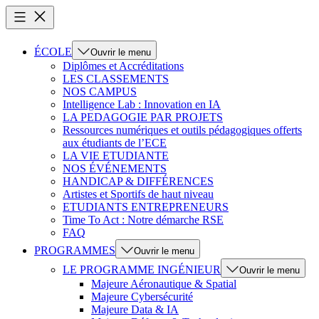
ÉCOLE
Ouvrir le menu
Diplômes et Accréditations
LES CLASSEMENTS
NOS CAMPUS
Intelligence Lab : Innovation en IA
LA PEDAGOGIE PAR PROJETS
Ressources numériques et outils pédagogiques offerts
aux étudiants de l’ECE
LA VIE ETUDIANTE
NOS ÉVÉNEMENTS
HANDICAP & DIFFÉRENCES
Artistes et Sportifs de haut niveau
ETUDIANTS ENTREPRENEURS
Time To Act : Notre démarche RSE
FAQ
PROGRAMMES
Ouvrir le menu
LE PROGRAMME INGÉNIEUR
Ouvrir le menu
Majeure Aéronautique & Spatial
Majeure Cybersécurité
Majeure Data & IA