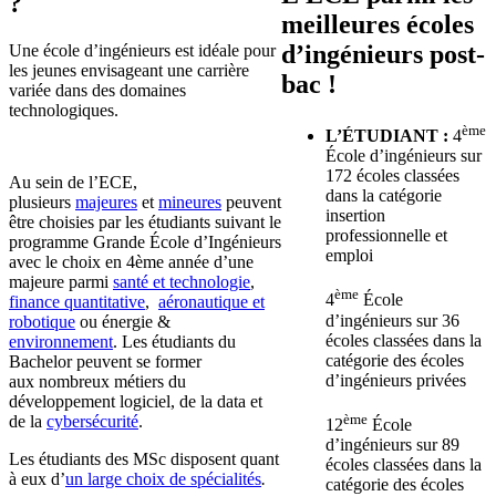
?
meilleures écoles
d’ingénieurs post-
Une école d’ingénieurs est idéale pour
les jeunes envisageant une carrière
bac !
variée dans des domaines
technologiques.
ème
L’ÉTUDIANT :
4
École d’ingénieurs sur
172 écoles classées
Au sein de l’ECE,
dans la catégorie
plusieurs
majeures
et
mineures
peuvent
insertion
être choisies par les étudiants suivant le
professionnelle et
programme Grande École d’Ingénieurs
emploi
avec le choix en 4ème année d’une
majeure parmi
santé et technologie
,
ème
4
École
finance quantitative
,
aéronautique et
d’ingénieurs sur 36
robotique
ou énergie &
écoles classées dans la
environnement
. Les étudiants du
catégorie des écoles
Bachelor peuvent se former
d’ingénieurs privées
aux nombreux métiers du
développement logiciel, de la data et
ème
de la
cybersécurité
.
12
École
d’ingénieurs sur 89
Les étudiants des MSc disposent quant
écoles classées dans la
à eux d’
un large choix de spécialités
.
catégorie des écoles