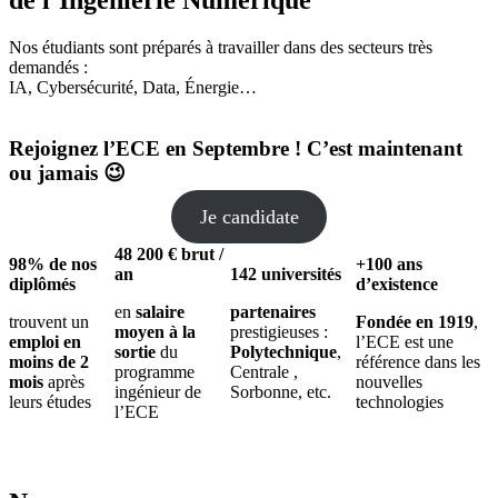
Nos étudiants sont préparés à travailler dans des secteurs très
demandés :
IA, Cybersécurité, Data, Énergie…
Rejoignez l’ECE en Septembre ! C’est maintenant
ou jamais 😉
Je candidate
48 200 € brut /
98% de nos
+100 ans
an
142 universités
diplômés
d’existence
en
salaire
partenaires
trouvent un
Fondée en 1919
,
moyen à la
prestigieuses :
emploi en
l’ECE est une
sortie
du
Polytechnique
,
moins de 2
référence dans les
programme
Centrale ,
mois
après
nouvelles
ingénieur de
Sorbonne, etc.
leurs études
technologies
l’ECE