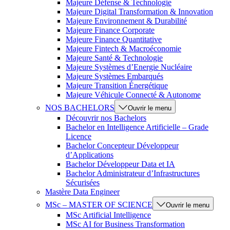
Majeure Défense & Technologie
Majeure Digital Transformation & Innovation
Majeure Environnement & Durabilité
Majeure Finance Corporate
Majeure Finance Quantitative
Majeure Fintech & Macroéconomie
Majeure Santé & Technologie
Majeure Systèmes d’Energie Nucléaire
Majeure Systèmes Embarqués
Majeure Transition Énergétique
Majeure Véhicule Connecté & Autonome
NOS BACHELORS
Ouvrir le menu
Découvrir nos Bachelors
Bachelor en Intelligence Artificielle – Grade
Licence
Bachelor Concepteur Développeur
d’Applications
Bachelor Développeur Data et IA
Bachelor Administrateur d’Infrastructures
Sécurisées
Mastère Data Engineer
MSc – MASTER OF SCIENCE
Ouvrir le menu
MSc Artificial Intelligence
MSc AI for Business Transformation