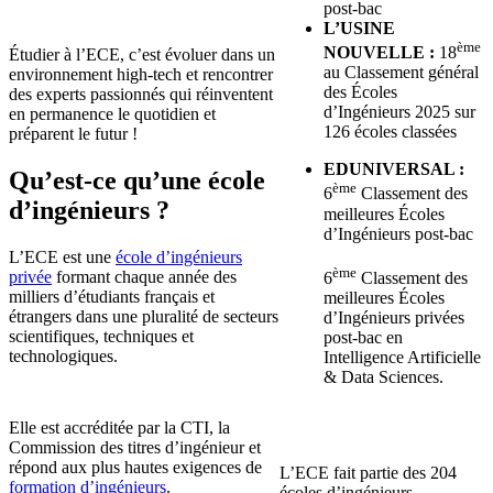
post-bac
L’USINE
ème
NOUVELLE :
18
Étudier à l’ECE, c’est évoluer dans un
au Classement général
environnement high-tech et rencontrer
des Écoles
des experts passionnés qui réinventent
d’Ingénieurs 2025 sur
en permanence le quotidien et
126 écoles classées
préparent le futur !
EDUNIVERSAL :
Qu’est-ce qu’une école
ème
6
Classement des
d’ingénieurs ?
meilleures Écoles
d’Ingénieurs post-bac
L’ECE est une
école d’ingénieurs
ème
privée
formant chaque année des
6
Classement des
milliers d’étudiants français et
meilleures Écoles
étrangers dans une pluralité de secteurs
d’Ingénieurs privées
scientifiques, techniques et
post-bac en
technologiques.
Intelligence Artificielle
& Data Sciences.
Elle est accréditée par la CTI, la
Commission des titres d’ingénieur et
répond aux plus hautes exigences de
L’ECE fait partie des 204
formation d’ingénieurs
.
écoles d’ingénieurs