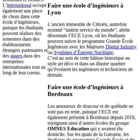
Faire une école d’ingénieurs à
L’
international
occupe
également une place
Lyon
de choix dans cette
école d’ingénieurs,
L’ancien immeuble de Citroën, autrefois
puisque les étudiants
nommé “station service du monde”, abrite
peuvent réaliser des
désormais l’ECE Lyon, où les étudiants
semestres dans des
peuvent suivre le programme Grande École
établissements
Ingénieurs avec les Majeures
Digital Industry
étrangers partenaires et
ou
Systèmes d’Énergie Nucléaire
.
des
stages
dans des
C’est au sein de cette bâtisse historique au
entreprises
style art déco et dans un illustre quartier
internationales tout au
qu’évoluent les ingénieurs et techniciens de
long de leur cursus.
demain.
Faire une école d’ingénieurs à
Bordeaux
Les amoureux de douceur et de quiétude ne
sont pas en reste, puisque l’ECE est
également présente à Bordeaux depuis 2019,
rejoignant ainsi d’autres écoles du groupe
OMNES Education
qui y avaient élu
domicile. Sur les quais de la Garonne, les
étudiants du programme Grande École et du